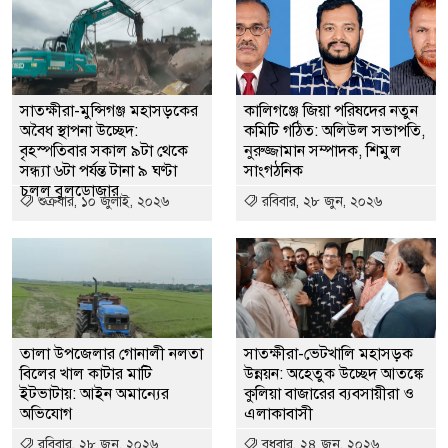
সাতক্ষীরা-মুন্সিগঞ্জ মহাসড়কের
কালিগঞ্জে জিয়া পরিষদের নতুন
অবৈধ স্থাপনা উচ্ছেদ:
কমিটি গঠিত: অলিউল সভাপতি,
বৃহস্পতিবার সকাল ৯টা থেকে
নুরুজ্জামান সম্পাদক, শিমুল
সন্ধ্যা ৬টা পর্যন্ত টানা ৯ ঘণ্টা
সাংগঠনিক
চলল বুলডোজার
শুক্রবার, ১০ জুলাই, ২০২৬
রবিবার, ২৮ জুন, ২০২৬
তালা উপজেলার গোনালী নলতা
সাতক্ষীরা-ভেটখালি মহাসড়ক
বিলের খাল কাটার মাটি
উন্নয়ন: অহেতুক উচ্ছেদ আতঙ্কে
ইটভাটায়: আইন অমান্যের
কুলিয়া বাজারের ব্যবসায়ীরা ও
অভিযোগ
এলাকাবাসী
রবিবার, ২৮ জুন, ২০২৬
বুধবার, ২৪ জুন, ২০২৬