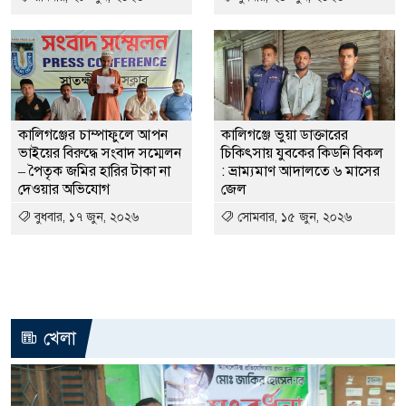
কালিগঞ্জের চাম্পাফুলে আপন
কালিগঞ্জে ভুয়া ডাক্তারের
ভাইয়ের বিরুদ্ধে সংবাদ সম্মেলন
চিকিৎসায় যুবকের কিডনি বিকল
– পৈতৃক জমির হারির টাকা না
: ভ্রাম্যমাণ আদালতে ৬ মাসের
দেওয়ার অভিযোগ
জেল
বুধবার, ১৭ জুন, ২০২৬
সোমবার, ১৫ জুন, ২০২৬
খেলা