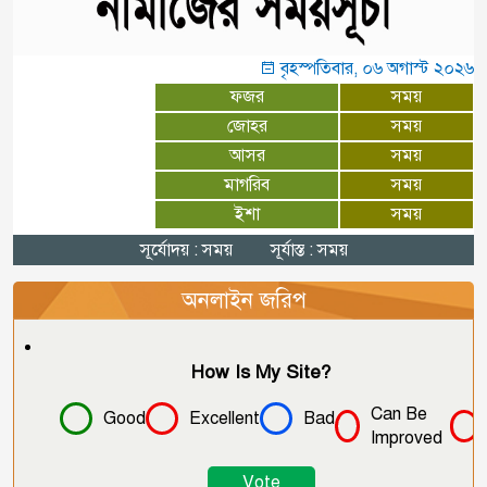
সংঘবদ্ধ ধর্ম ব্যবসায়ী গোষ্ঠী জাতিকে
বৃহস্পতিবার, ০৬ অগাস্ট ২০২৬
১০
বিভ্রান্ত করছে: ড. মনিরুজ্জামান
ফজর
সময়
জোহর
সময়
আসর
সময়
মাগরিব
সময়
ইশা
সময়
সূর্যোদয় : সময়
সূর্যাস্ত : সময়
অনলাইন জরিপ
How Is My Site?
Can Be
Good
Excellent
Bad
Improved