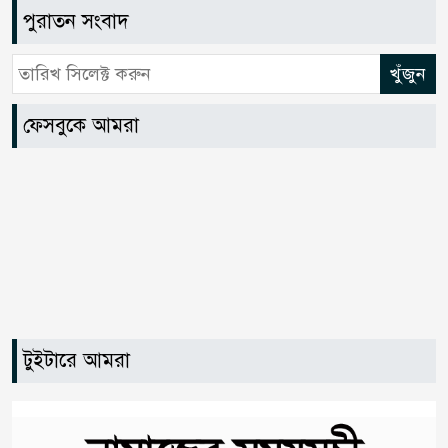
পুরাতন সংবাদ
কালিগঞ্জের দক্ষিণশ্রীপুর ইউ‌নিয়‌নের
৬
শ্রীকলা গ্রা‌মে ভেঙে যাওয়া কালভার্ট
পুনর্নির্মাণের দাবিতে এলাকাবাসীর
আকুতি
ফেসবুকে আমরা
জুলাই গণঅভ্যুত্থান দিবস: কালিগঞ্জে
৭
জামায়াতের বর্ণাঢ্য গণমিছিল ও
আলোচনা সভা
কালিগঞ্জে ৫ আগস্টের গণঅভ্যুত্থান
৮
স্মরণে বিএনপির প্রস্তুতি সভা অনুষ্ঠিত
টুইটারে আমরা
জুলাই গণঅভ্যুত্থানের বর্ষপূর্তিতে
৯
কালিগঞ্জে সু-নাগরিকের আলোচনা
সভা ও বৃক্ষরোপণ