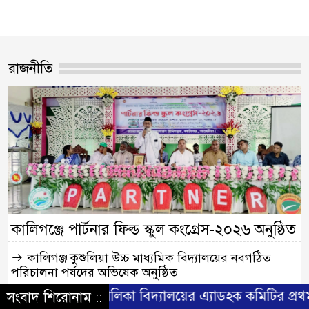
রাজনীতি
কালিগঞ্জে পার্টনার ফিল্ড স্কুল কংগ্রেস-২০২৬ অনুষ্ঠিত
কালিগঞ্জ কুশুলিয়া উচ্চ মাধ্যমিক বিদ্যালয়ের নবগঠিত
পরিচালনা পর্ষদের অভিষেক অনুষ্ঠিত
বালিকা বিদ্যালয়ের এ্যাডহক কমিটির প্রথম সভা অনুষ্ঠিত
কালিগঞ্জের দক্ষিণশ্রীপুর ইউ‌নিয়‌নের শ্রীকলা গ্রা‌মে ভেঙে
সংবাদ শিরোনাম ::