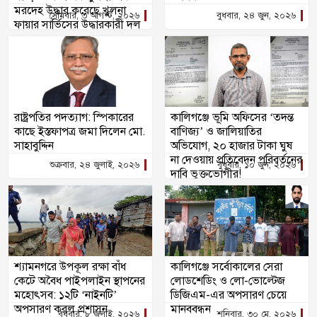
মরদেহ উদ্ধার করেছে খুলনা
সোমবার, ৩ আগস্ট, ২০২৬
বুধবার, ২৪ জুন, ২০২৬
ফায়ার সার্ভিসের উদ্ধারকারী দল
রাষ্ট্রপতির পদত্যাগ: স্পিকারের
কালিগঞ্জে ভূমি অফিসের ‘তদন্ত
কাছে ইস্তফাপত্র জমা দিলেন মো.
বাণিজ্য’ ও জালিয়াতির
সাহাবুদ্দিন
অভিযোগ, ২০ হাজার টাকা ঘুষ
না দেওয়ায় প্রতিবেদন পরিবর্তনের
শুক্রবার, ২৪ জুলাই, ২০২৬
বুধবার, ১০ জুন, ২০২৬
দাবি ভুক্তভোগীর!
শ্যামনগরে উপকূল রক্ষা বাঁধ
কালিগঞ্জে সর্বোকালের সেরা
কেটে অবৈধ পাইপলাইন স্থাপনের
লোডশেডিং ও লো-ভোল্টেজ
মহোৎসব: ১২টি ‘নাইনটি’
ডিজিএম-এর অপসারণ চেয়ে
অপসারণ করল প্রশাসন
মানববন্ধন
বুধবার, ৮ জুলাই, ২০২৬
শনিবার, ৩০ মে, ২০২৬