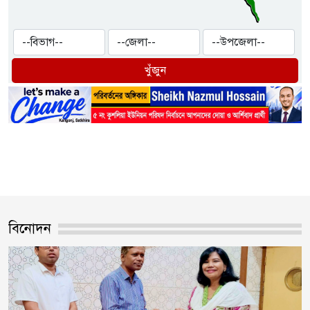
খুঁজুন
বিনোদন