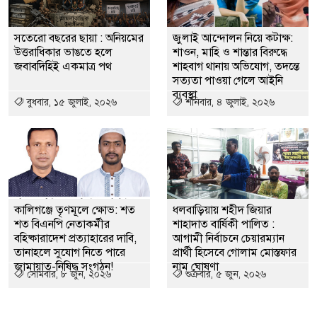
সতেরো বছরের ছায়া : অনিয়মের
জুলাই আন্দোলন নিয়ে কটাক্ষ:
উত্তরাধিকার ভাঙতে হলে
শাওন, মাহি ও শান্তার বিরুদ্ধে
জবাবদিহিই একমাত্র পথ
শাহবাগ থানায় অভিযোগ, তদন্তে
সত্যতা পাওয়া গেলে আইনি
ব্যবস্থা
বুধবার, ১৫ জুলাই, ২০২৬
শনিবার, ৪ জুলাই, ২০২৬
কালিগঞ্জে তৃণমূলে ক্ষোভ: শত
ধলবাড়িয়ায় শহীদ জিয়ার
শত বিএনপি নেতাকর্মীর
শাহাদাত বার্ষিকী পালিত :
বহিষ্কারাদেশ প্রত্যাহারের দাবি,
আগামী নির্বাচনে চেয়ারম্যান
তানাহলে সুযোগ নিতে পারে
প্রার্থী হিসেবে গোলাম মোস্তফার
জামায়াত-নিষিদ্ধ সংগঠন!
নাম ঘোষণা
সোমবার, ৮ জুন, ২০২৬
শুক্রবার, ৫ জুন, ২০২৬