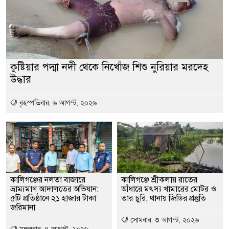
কুষ্টিয়ার পদ্মা নদী থেকে নিখোঁজ শিশু নুরিয়ার মরদেহ
উদ্ধার
বৃহস্পতিবার, ৬ আগস্ট, ২০২৬
কালিগঞ্জের নলতা বাজারে
কালিগঞ্জে শ্রীকলায় রাতের
ভ্রাম্যমাণ আদালতের অভিযান:
আঁধারে মৎস্য খামারের মোটর ও
৫টি প্রতিষ্ঠানে ২১ হাজার টাকা
তার চুরি, থানায় জিডির প্রস্তুতি
জরিমানা
সোমবার, ৩ আগস্ট, ২০২৬