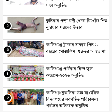
সভা অনুষ্ঠিত
কুষ্টিয়ার পদ্মা নদী থেকে নিখোঁজ শিশু
২
নুরিয়ার মরদেহ উদ্ধার
কালিগঞ্জে ট্রাকের চাকায় পিষ্ট ৬
৩
বছরের মোস্তাকিম, গুরুতর আহত মা
কালিগঞ্জে পার্টনার ফিল্ড স্কুল
৪
কংগ্রেস-২০২৬ অনুষ্ঠিত
কালিগঞ্জ কুশুলিয়া উচ্চ মাধ্যমিক
৫
বিদ্যালয়ের নবগঠিত পরিচালনা
পর্ষদের অভিষেক অনুষ্ঠিত