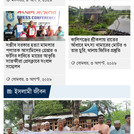
মঙ্গলবার, ৪ আগস্ট, ২০২৬
কালিগঞ্জের শ্রীকলায় রাতের
‎সঞ্জীব সরকার হত্যা মামলার
আঁধারে মৎস্য খামারের মোটর ও
পলাতক আসামিদের গ্রেপ্তার ও
তার চুরি, থানায় জিডির প্রস্তুতি
ফাঁসির দাবিতে মায়ের আকুতি
সাতক্ষীরা প্রেসক্লাবে সংবাদ
সোমবার, ৩ আগস্ট, ২০২৬
সম্মেলন
সোমবার, ৩ আগস্ট, ২০২৬
ইসলামী জীবন