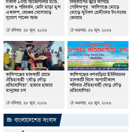
সকাল ৮টায় আর্জেন্টিনার ম্যাচ,
বিশ্বকাপের জ্বরে কাঁপছে
দলে ৯ পরিবর্তন, মেসি ছাড়া মুল
গোবিন্দপুর : কালিগঞ্জে মোড়ে
একাদশ, বেঞ্চের খেলোয়াড়
মোড়ে ফুটবল প্রেমীদের উৎসবের
সুযোগ পাবেন আজ
জোয়ার
রবিবার, ২৮ জুন, ২০২৬
শুক্রবার, ২৬ জুন, ২০২৬
কালিগঞ্জের মাদকা‌টি গ্রা‌মে
কালিগঞ্জের ধলবাড়িয়া ইউনিয়নের
ঐতিহ্যবাহী ‘ঘৌড় দৌড়
মাদকাটি বিলে আগামীকাল
প্রতিযোগিতা’: হাজার হাজার
শনিবার ঐতিহ্যবাহী ঘোড় দৌড়
মানুষের ঢল
প্রতিযোগিতা
রবিবার, ২৮ জুন, ২০২৬
শুক্রবার, ২৬ জুন, ২০২৬
বাংলাদেশের সংবাদ