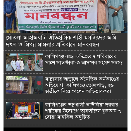
মৌতলা জাহাজঘাটা ঐতিহাসিক শাহী মসজিদের জমি
দখল ও মিথ্যা মামলার প্রতিবাদে মানববন্ধন
কালিগঞ্জে ঝড়ে ক্ষতিগ্রস্ত ৭ পরিবারের
পাশে সাতক্ষীরা-৩ আসনের সংসদ সদস্য
মাদ্রাসার আড়ালে অনৈতিক কর্মকাণ্ডের
অভিযোগ: কালিগঞ্জে তোলপাড়, ২৬
ছাত্রীকে নিয়ে গেলেন অভিভাবকরা
কালিগঞ্জের ভদ্রখালী আউলিয়া দরবার
শরীফের উদ্যোগে তাফসীরুল কুরআন ও
দোয়া মাহফিল অনুষ্ঠিত