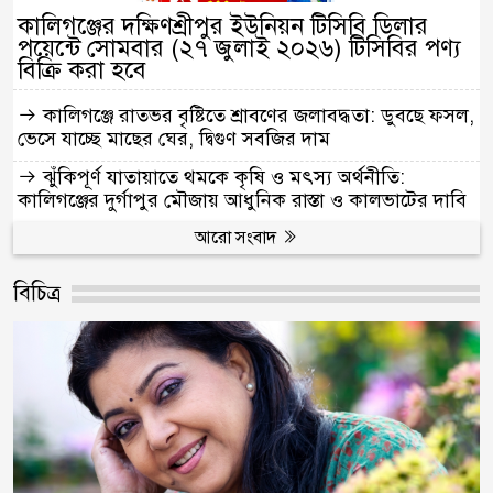
কালিগঞ্জের দক্ষিণশ্রীপুর ইউনিয়ন টিসিবি ডিলার
পয়েন্টে সোমবার (২৭ জুলাই ২০২৬) টিসিবির পণ্য
বিক্রি করা হবে
কালিগঞ্জে রাতভর বৃষ্টিতে শ্রাবণের জলাবদ্ধতা: ডুবছে ফসল,
ভেসে যাচ্ছে মাছের ঘের, দ্বিগুণ সবজির দাম
ঝুঁকিপূর্ণ যাতায়াতে থমকে কৃষি ও মৎস্য অর্থনীতি:
কালিগঞ্জের দুর্গাপুর মৌজায় আধুনিক রাস্তা ও কালভাটের দাবি
আরো সংবাদ
বিচিত্র