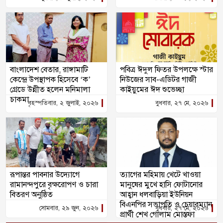
বাংলাদেশ বেতার, রাঙ্গামাটি
পবিত্র ঈদুল ফিতর উপলক্ষে স্টার
কেন্দ্রে উপস্থাপক হিসেবে ‘ক’
নিউজের সাব-এডিটর গাজী
গ্রেডে উন্নীত হলেন মনিমালা
কাইয়ুমের ঈদ শুভেচ্ছা
চাকমা
বৃহস্পতিবার, ২ জুলাই, ২০২৬
বুধবার, ২৭ মে, ২০২৬
রূপান্তর পাবনার উদ্যোগে
ত্যাগের মহিমায় খেটে খাওয়া
রামানন্দপুরে বৃক্ষরোপণ ও চারা
মানুষের মুখে হাসি ফোটানোর
বিতরণ অনুষ্ঠিত
আহ্বান ধলবাড়িয়া ইউনিয়ন
বিএনপির সভাপতি ও চেয়ারম্যান
সোমবার, ২৯ জুন, ২০২৬
বুধবার, ২৭ মে, ২০২৬
প্রার্থী শেখ গোলাম মোস্তফা