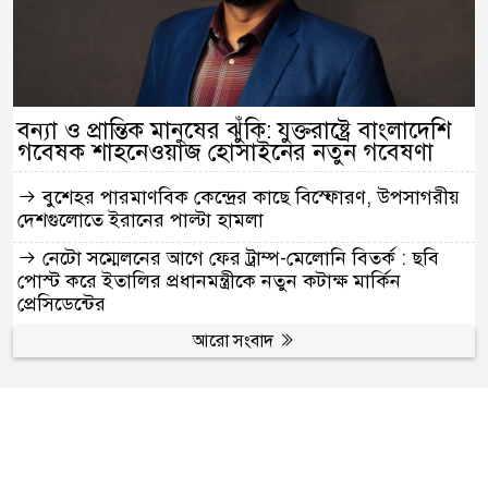
বন্যা ও প্রান্তিক মানুষের ঝুঁকি: যুক্তরাষ্ট্রে বাংলাদেশি
গবেষক শাহনেওয়াজ হোসাইনের নতুন গবেষণা
বুশেহর পারমাণবিক কেন্দ্রের কাছে বিস্ফোরণ, উপসাগরীয়
দেশগুলোতে ইরানের পাল্টা হামলা
নেটো সম্মেলনের আগে ফের ট্রাম্প-মেলোনি বিতর্ক : ছবি
পোস্ট করে ইতালির প্রধানমন্ত্রীকে নতুন কটাক্ষ মার্কিন
প্রেসিডেন্টের
আরো সংবাদ