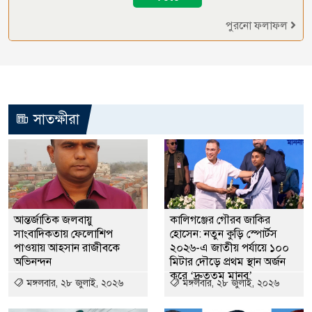
পুরনো ফলাফল
সাতক্ষীরা
আন্তর্জাতিক জলবায়ু
কালিগঞ্জের গৌরব জাকির
সাংবাদিকতায় ফেলোশিপ
হোসেন: নতুন কুড়ি স্পোর্টস
পাওয়ায় আহসান রাজীবকে
২০২৬-এ জাতীয় পর্যায়ে ১০০
অভিনন্দন
মিটার দৌড়ে প্রথম স্থান অর্জন
করে ‘দ্রুততম মানব’
মঙ্গলবার, ২৮ জুলাই, ২০২৬
মঙ্গলবার, ২৮ জুলাই, ২০২৬