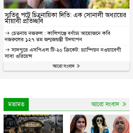
স্মৃতির পটে চিত্রনায়িকা দিতি: এক সোনালী অধ্যায়ের
মায়াবী প্রতিচ্ছবি
চেতনায় নজরুল : কালিগঞ্জে বর্ণাঢ্য আয়োজনে কবি
নজরুলের ১২৭ তম জন্মজয়ন্তী উদযাপন
সাদপুরে এসপিএল টি-২০ ক্রিকেট: চ্যাম্পিয়ন নওয়াবেগী
সাবা ওরিয়েন্স
আরো সংবাদ
মতামত
আরো সংবাদ