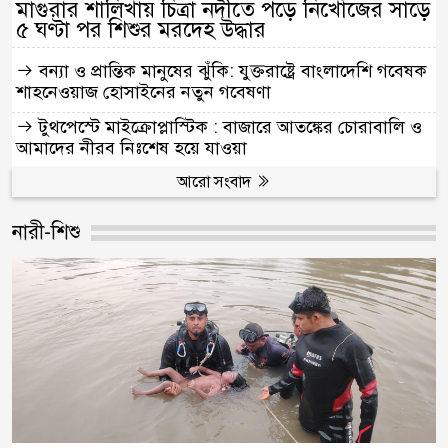
মাগুরার শালিখায় চিত্রা নদীতে পড়ে নিখোঁজের সাড়ে
৫ ঘণ্টা পর শিশুর মরদেহ উদ্ধার
বন্যা ও প্রান্তিক মানুষের ঝুঁকি: যুক্তরাষ্ট্রে বাংলাদেশি গবেষক
শাহনেওয়াজ হোসাইনের নতুন গবেষণা
টুথপেস্টে মাইক্রোপ্লাস্টিক : বাজারে আতঙ্কের চোরাবালি ও
আমাদের নীরব নিঃশেষ হয়ে যাওয়া
আরো সংবাদ
নারী-শিশু