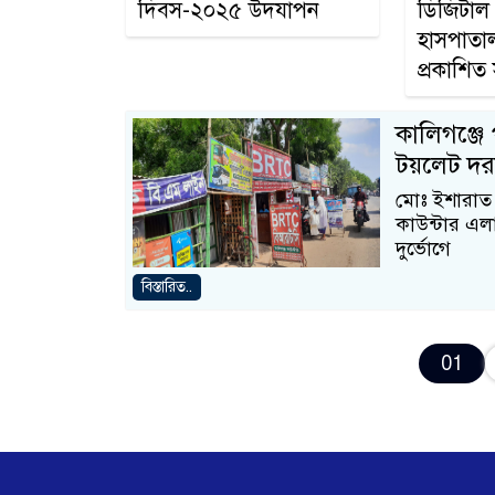
দিবস-২০২৫ উদযাপন
ডিজিটাল 
হাসপাতাল
প্রকাশিত
কালিগঞ্জে
টয়লেট দর
মোঃ ইশারাত আ
কাউন্টার এলা
দুর্ভোগে
বিস্তারিত..
01