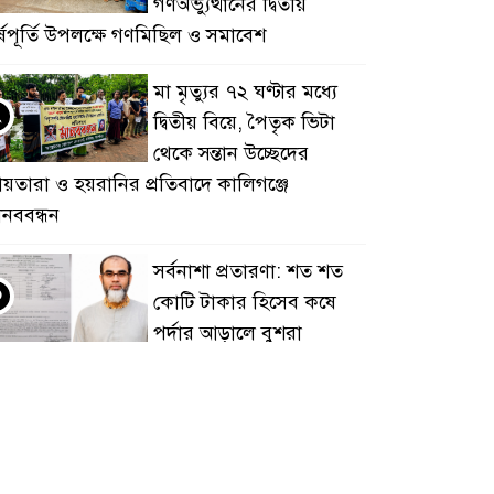
গণঅভ্যুত্থানের দ্বিতীয়
র্ষপূর্তি উপলক্ষে গণমিছিল ও সমাবেশ
মা মৃত্যুর ৭২ ঘণ্টার মধ্যে
২
দ্বিতীয় বিয়ে, পৈতৃক ভিটা
থেকে সন্তান উচ্ছেদের
ায়তারা ও হয়রানির প্রতিবাদে কালিগঞ্জে
ানববন্ধন
সর্বনাশা প্রতারণা: শত শত
৩
কোটি টাকার হিসেব কষে
পর্দার আড়ালে বুশরা
ভেলপমেন্ট কোম্পানির শীর্ষ কর্তারা,
ুক্তভোগীদের কঠোর গণমামলার প্রস্তুতি
কালিগঞ্জ আদর্শ মাধ্যমিক
৪
বালিকা বিদ্যালয়ের