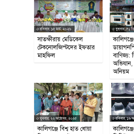
রবিবার, ১৫ মার্চ, ২০২৬
বুধবার, ৩১ ড
সাতক্ষীরায় মেডিকেল
কালিগঞ্জ
টেকনোলজিস্টদের ইফতার
ডায়াগনস
মাহফিল
বাণিজ্য: 
অভিযান, 
অনিয়ম
বুধবার, ২২ অক্টোবর, ২০২৫
রবিবার, ১৯ অ
কালিগঞ্জে বিশ্ব হাত ধোয়া
কালিগঞ্