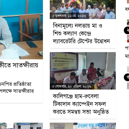
ব
মঙ্গলবার, ১২ মে, ২০২৬
বিনামূল্যে নলতায় মা ও
শিশু কল্যাণ কেন্দ্রে
ল্যাবরেটরি টেস্টের উদ্বোধন
প
ম
কীতে সাতক্ষীরায়
নপির প্রতিষ্ঠাতা
সোমবার, ২০ এপ্রিল, ২০২৬
লক্ষে সাতক্ষীরার
ডে
কালিগঞ্জে হাম-রুবেলা
ভ
টিকাদান ক্যাম্পেইন সফল
করতে সমন্বয় সভা অনুষ্ঠিত