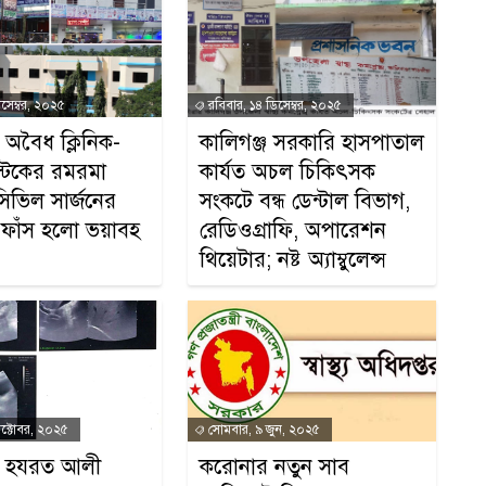
অন
িসেম্বর, ২০২৫
রবিবার, ১৪ ডিসেম্বর, ২০২৫
ে অবৈধ ক্লিনিক-
কালিগঞ্জ সরকারি হাসপাতাল
্টিকের রমরমা
কার্যত অচল চিকিৎসক
সিভিল সার্জনের
সংকটে বন্ধ ডেন্টাল বিভাগ,
ফাঁস হলো ভয়াবহ
রেডিওগ্রাফি, অপারেশন
থিয়েটার; নষ্ট অ্যাম্বুলেন্স
ক্টোবর, ২০২৫
সোমবার, ৯ জুন, ২০২৫
জে হযরত আলী
করোনার নতুন সাব