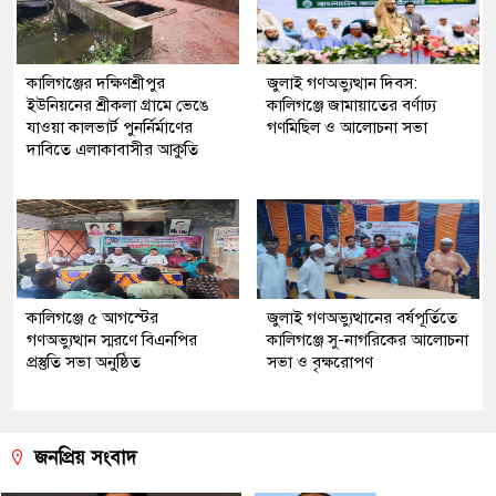
কালিগঞ্জের দক্ষিণশ্রীপুর
জুলাই গণঅভ্যুত্থান দিবস:
ইউ‌নিয়‌নের শ্রীকলা গ্রা‌মে ভেঙে
কালিগঞ্জে জামায়াতের বর্ণাঢ্য
যাওয়া কালভার্ট পুনর্নির্মাণের
গণমিছিল ও আলোচনা সভা
দাবিতে এলাকাবাসীর আকুতি
কালিগঞ্জে ৫ আগস্টের
জুলাই গণঅভ্যুত্থানের বর্ষপূর্তিতে
গণঅভ্যুত্থান স্মরণে বিএনপির
কালিগঞ্জে সু-নাগরিকের আলোচনা
প্রস্তুতি সভা অনুষ্ঠিত
সভা ও বৃক্ষরোপণ
জনপ্রিয় সংবাদ