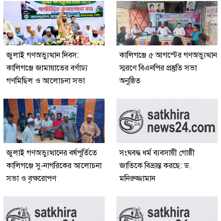
জুলাই গণঅভ্যুত্থান দিবস:
কালিগঞ্জে ৫ আগস্টের গণঅভ্যুত্থান
কালিগঞ্জে জামায়াতের বর্ণাঢ্য
স্মরণে বিএনপির প্রস্তুতি সভা
গণমিছিল ও আলোচনা সভা
অনুষ্ঠিত
জুলাই গণঅভ্যুত্থানের বর্ষপূর্তিতে
সংঘবদ্ধ ধর্ম ব্যবসায়ী গোষ্ঠী
কালিগঞ্জে সু-নাগরিকের আলোচনা
জাতিকে বিভ্রান্ত করছে: ড.
সভা ও বৃক্ষরোপণ
মনিরুজ্জামান