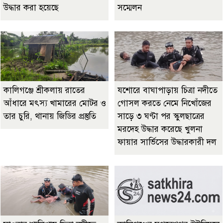
উদ্ধার করা হয়েছে
সম্মেলন
কালিগঞ্জে শ্রীকলায় রাতের
যশোরে বাঘাপাড়ায় চিত্রা নদীতে
আঁধারে মৎস্য খামারের মোটর ও
গোসল করতে নেমে নিখোঁজের
তার চুরি, থানায় জিডির প্রস্তুতি
সাড়ে ৩ ঘণ্টা পর স্কুলছাত্রের
মরদেহ উদ্ধার করেছে খুলনা
ফায়ার সার্ভিসের উদ্ধারকারী দল