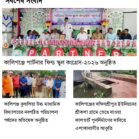
সর্বশেষ সংবাদ
কালিগঞ্জে পার্টনার ফিল্ড স্কুল কংগ্রেস-২০২৬ অনুষ্ঠিত
কালিগঞ্জ কুশুলিয়া উচ্চ মাধ্যমিক
কালিগঞ্জের দক্ষিণশ্রীপুর ইউ‌নিয়‌নের
বিদ্যালয়ের নবগঠিত পরিচালনা
শ্রীকলা গ্রা‌মে ভেঙে যাওয়া
পর্ষদের অভিষেক অনুষ্ঠিত
কালভার্ট পুনর্নির্মাণের দাবিতে
এলাকাবাসীর আকুতি