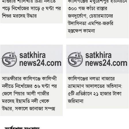
মাগুরার শালিখায় চিত্রা নদীতে
কালিগঞ্জের মথুরেশপুর ইউনিয়নে
পড়ে নিখোঁজের সাড়ে ৫ ঘণ্টা পর
৩০০ গজ কাঁচা রাস্তার
শিশুর মরদেহ উদ্ধার
জনদুর্ভোগ, চেয়ারম্যানের
উদাসিনতা এমপির-জরুরি
হস্তক্ষেপ কামনা
সাতক্ষীরার কালিগঞ্জে কালিন্দী
কালিগঞ্জের নলতা বাজারে
নদীতে নিখোঁজের ৩৬ ঘণ্টা পর
ভ্রাম্যমাণ আদালতের অভিযান:
জেলে পিয়ার আলী গাজীর
৫টি প্রতিষ্ঠানে ২১ হাজার টাকা
মরদেহ ইছাম‌তি নদী থে‌কে
জরিমানা
উদ্ধার, সকালে জানাজা সম্পন্ন