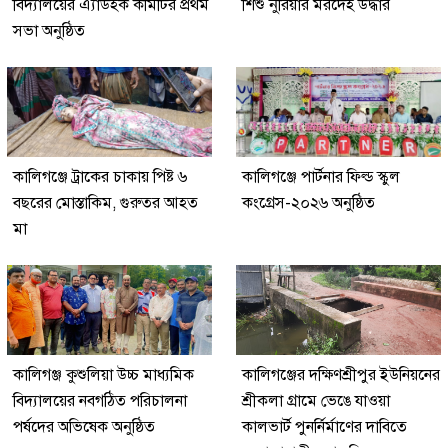
বিদ্যালয়ের এ্যাডহক কমিটির প্রথম
শিশু নুরিয়ার মরদেহ উদ্ধার
সভা অনুষ্ঠিত
কালিগঞ্জে ট্রাকের চাকায় পিষ্ট ৬
কালিগঞ্জে পার্টনার ফিল্ড স্কুল
বছরের মোস্তাকিম, গুরুতর আহত
কংগ্রেস-২০২৬ অনুষ্ঠিত
মা
কালিগঞ্জ কুশুলিয়া উচ্চ মাধ্যমিক
কালিগঞ্জের দক্ষিণশ্রীপুর ইউ‌নিয়‌নের
বিদ্যালয়ের নবগঠিত পরিচালনা
শ্রীকলা গ্রা‌মে ভেঙে যাওয়া
পর্ষদের অভিষেক অনুষ্ঠিত
কালভার্ট পুনর্নির্মাণের দাবিতে