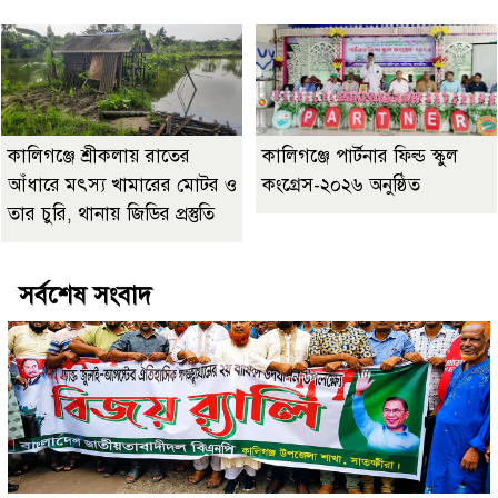
কালিগঞ্জে শ্রীকলায় রাতের
কালিগঞ্জে পার্টনার ফিল্ড স্কুল
আঁধারে মৎস্য খামারের মোটর ও
কংগ্রেস-২০২৬ অনুষ্ঠিত
তার চুরি, থানায় জিডির প্রস্তুতি
সর্বশেষ সংবাদ