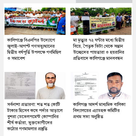
কালিগঞ্জে বিএনপির উদ্যোগে
মা মৃত্যুর ৭২ ঘণ্টার মধ্যে দ্বিতীয়
জুলাই-আগস্ট গণঅভ্যুত্থানের
বিয়ে, পৈতৃক ভিটা থেকে সন্তান
দ্বিতীয় বর্ষপূর্তি উপলক্ষে গণমিছিল
উচ্ছেদের পায়তারা ও হয়রানির
ও সমাবেশ
প্রতিবাদে কালিগঞ্জে মানববন্ধন
সর্বনাশা প্রতারণা: শত শত কোটি
কালিগঞ্জ আদর্শ মাধ্যমিক বালিকা
টাকার হিসেব কষে পর্দার আড়ালে
বিদ্যালয়ের এ্যাডহক কমিটির
বুশরা ডেভেলপমেন্ট কোম্পানির
প্রথম সভা অনুষ্ঠিত
শীর্ষ কর্তারা, ভুক্তভোগীদের
কঠোর গণমামলার প্রস্তুতি