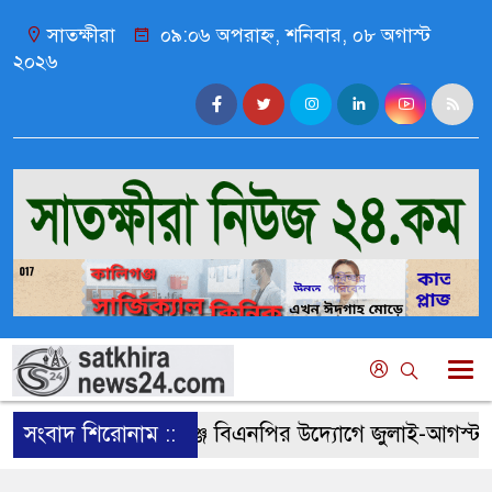
সাতক্ষীরা
০৯:০৬ অপরাহ্ন, শনিবার, ০৮ অগাস্ট
২০২৬
সংবাদ শিরোনাম ::
কালিগঞ্জে বিএনপির উদ্যোগে জুলাই-আগস্ট গণঅভ্যুত্থ