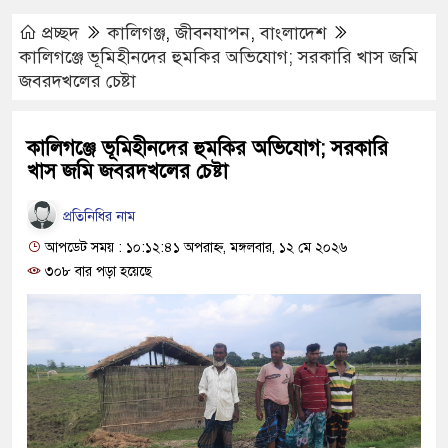
প্রচ্ছদ
কালিগঞ্জ
,
জীবনযাপন
,
বাংলাদেশ
কালিগঞ্জে ভূমিহীনদের হুমকির অভিযোগ; সরকারি খাস জমি
জবরদখলের চেষ্টা
কালিগঞ্জে ভূমিহীনদের হুমকির অভিযোগ; সরকারি
খাস জমি জবরদখলের চেষ্টা
প্রতিনিধির নাম
আপডেট সময় : ১০:১২:৪১ অপরাহ্ণ, মঙ্গলবার, ১২ মে ২০২৬
৩০৮ বার পড়া হয়েছে