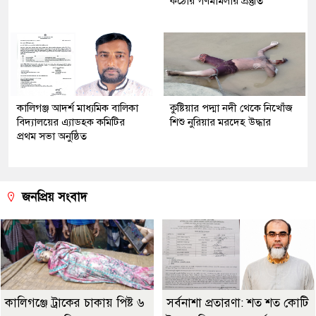
কঠোর গণমামলার প্রস্তুতি
কালিগঞ্জ আদর্শ মাধ্যমিক বালিকা
কুষ্টিয়ার পদ্মা নদী থেকে নিখোঁজ
বিদ্যালয়ের এ্যাডহক কমিটির
শিশু নুরিয়ার মরদেহ উদ্ধার
প্রথম সভা অনুষ্ঠিত
জনপ্রিয় সংবাদ
কালিগঞ্জে ট্রাকের চাকায় পিষ্ট ৬
সর্বনাশা প্রতারণা: শত শত কোটি