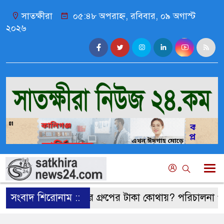
সাতক্ষীরা
০৫:৪৮ অপরাহ্ন, রবিবার, ০৯ অগাস্ট
২০২৬
সংবাদ শিরোনাম ::
বুশরার গ্রুপের টাকা কোথায়? পরিচালনা পর্ষদ বিতর্