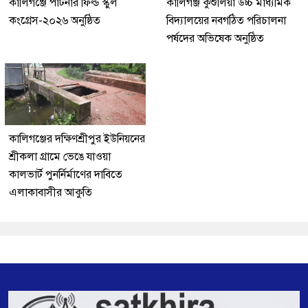
কালিগঞ্জে পার্টনার ফিল্ড স্কুল
কালিগঞ্জ কুশুলিয়া উচ্চ মাধ্যমিক
কংগ্রেস-২০২৬ অনুষ্ঠিত
বিদ্যালয়ের নবগঠিত পরিচালনা
পর্ষদের অভিষেক অনুষ্ঠিত
কালিগঞ্জের দক্ষিণশ্রীপুর ইউ‌নিয়‌নের
শ্রীকলা গ্রা‌মে ভেঙে যাওয়া
কালভার্ট পুনর্নির্মাণের দাবিতে
এলাকাবাসীর আকুতি