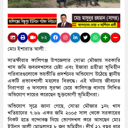
৮২
মোঃ ইশারাত আলী :
সাতক্ষীরার কালিগঞ্জ উপজেলার সোতা মৌজায় সরকারি
খাস জমি জবরদখলের চেষ্টা এবং ইজারা গ্রহীতা ভূমিহীন
পরিবারগুলোকে ভয়ভীতি প্রদর্শনের অভিযোগ উঠেছে স্থানীয়
একটি প্রভাবশালী মহলের বিরুদ্ধে। এই ঘটনায় জীবনের
নিরাপত্তা ও ফসলের সুরক্ষা চেয়ে কালিগঞ্জ থানায় লিখিত
অভিযোগ দায়ের করেছেন ভুক্তভোগী ভূমিহীনরা।
অভিযোগ সূত্রে জানা গেছে, সোতা মৌজার ১নং খাস
খতিয়ানের ৭.৬৬ একর জমি ২০০৫ সাল থেকে সরকারের
নিকট হতে বন্দোবস্ত নিয়ে ভোগদখল করে আসছেন মোঃ
ইউনুস আলী মোড়লসহ ৮ জন ভূমিহীন। দীর্ঘ ২১ বছর ধরে