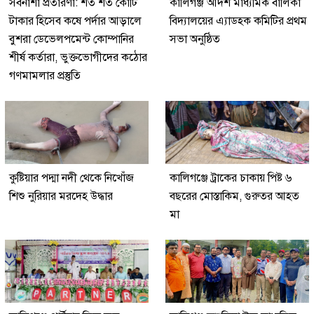
সর্বনাশা প্রতারণা: শত শত কোটি
কালিগঞ্জ আদর্শ মাধ্যমিক বালিকা
টাকার হিসেব কষে পর্দার আড়ালে
বিদ্যালয়ের এ্যাডহক কমিটির প্রথম
বুশরা ডেভেলপমেন্ট কোম্পানির
সভা অনুষ্ঠিত
শীর্ষ কর্তারা, ভুক্তভোগীদের কঠোর
গণমামলার প্রস্তুতি
কুষ্টিয়ার পদ্মা নদী থেকে নিখোঁজ
কালিগঞ্জে ট্রাকের চাকায় পিষ্ট ৬
শিশু নুরিয়ার মরদেহ উদ্ধার
বছরের মোস্তাকিম, গুরুতর আহত
মা