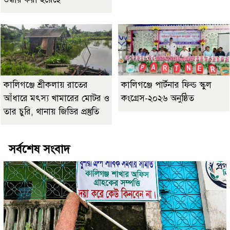
কালিগঞ্জে শ্রীকলায় রাতের
কালিগঞ্জে পার্টনার ফিল্ড স্কুল
আঁধারে মৎস্য খামারের মোটর ও
কংগ্রেস-২০২৬ অনুষ্ঠিত
তার চুরি, থানায় জিডির প্রস্তুতি
সর্বশেষ সংবাদ