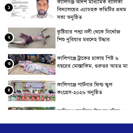
কালিগঞ্জ আদর্শ মাধ্যমিক বালিকা
১
বিদ্যালয়ের এ্যাডহক কমিটির প্রথম
সভা অনুষ্ঠিত
কুষ্টিয়ার পদ্মা নদী থেকে নিখোঁজ
২
শিশু নুরিয়ার মরদেহ উদ্ধার
কালিগঞ্জে ট্রাকের চাকায় পিষ্ট ৬
৩
বছরের মোস্তাকিম, গুরুতর আহত মা
কালিগঞ্জে পার্টনার ফিল্ড স্কুল
৪
কংগ্রেস-২০২৬ অনুষ্ঠিত
কালিগঞ্জ কুশুলিয়া উচ্চ মাধ্যমিক
৫
বিদ্যালয়ের নবগঠিত পরিচালনা
পর্ষদের অভিষেক অনুষ্ঠিত