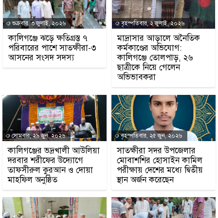
শুক্রবার, ৩ জুলাই, ২০২৬
বৃহস্পতিবার, ২ জুলাই, ২০২৬
কালিগঞ্জে ঝড়ে ক্ষতিগ্রস্ত ৭
মাদ্রাসার আড়ালে অনৈতিক
পরিবারের পাশে সাতক্ষীরা-৩
কর্মকাণ্ডের অভিযোগ:
আসনের সংসদ সদস্য
কালিগঞ্জে তোলপাড়, ২৬
ছাত্রীকে নিয়ে গেলেন
অভিভাবকরা
সোমবার, ২৯ জুন, ২০২৬
বৃহস্পতিবার, ২৫ জুন, ২০২৬
কালিগঞ্জের ভদ্রখালী আউলিয়া
সাতক্ষীরা সদর উপজেলার
দরবার শরীফের উদ্যোগে
মোবাশশির হোসাইন কামিল
তাফসীরুল কুরআন ও দোয়া
পরীক্ষায় দেশের মধ্যে দ্বিতীয়
মাহফিল অনুষ্ঠিত
স্থান অর্জন করেছেন