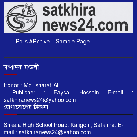
কালিগঞ্জের দক্ষিণশ্রীপুর ইউ‌নিয়‌নের
৬
শ্রীকলা গ্রা‌মে ভেঙে যাওয়া কালভার্ট
পুনর্নির্মাণের দাবিতে এলাকাবাসীর
আকুতি
Polls ARchive
Sample Page
জুলাই গণঅভ্যুত্থান দিবস: কালিগঞ্জে
৭
জামায়াতের বর্ণাঢ্য গণমিছিল ও
আলোচনা সভা
সম্পাদক মন্ডলী
কালিগঞ্জে ৫ আগস্টের গণঅভ্যুত্থান
৮
Editor : Md Isharat Ali
স্মরণে বিএনপির প্রস্তুতি সভা
Publisher : Faysal Hossain E-mail :
অনুষ্ঠিত
satkhiranews24@yahoo.com
যোগাযোগের ঠিকানা
জুলাই গণঅভ্যুত্থানের বর্ষপূর্তিতে
৯
কালিগঞ্জে সু-নাগরিকের আলোচনা
সভা ও বৃক্ষরোপণ
Srikala High School Road. Kaligonj, Satkhira. E-
mail : satkhiranews24@yahoo.com