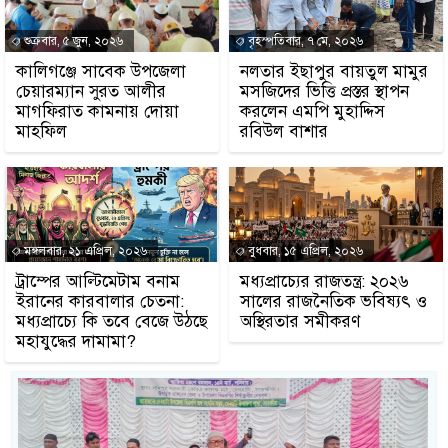
শুক্রবার, ৫ জুন, ২০২৬
বৃহস্পতিবার, ৭ মে, ২০২৬
কালিগঞ্জে সাবেক উপজেলা
নলতার ইছাপুর বায়তুল মামুর
চেয়ারম্যান সুরত আলীর
মসজিদের ভিত্তি প্রস্তর স্থাপন
মাগফিরাত কামনায় দোয়া
করলেন এমপি মুহাদ্দিস
মাহফিল
রবিউল বাশার
মঙ্গলবার, ২১ এপ্রিল, ২০২৬
বুধবার, ১৫ এপ্রিল, ২০২৬
ট্রাম্পের আল্টিমেটাম বনাম
মধ্যপ্রাচ্যের রাজতন্ত্র: ২০২৬
ইরানের কারবালার চেতনা:
সালের রাজনৈতিক ভবিষ্যৎ ও
মধ্যপ্রাচ্যে কি তবে বেজে উঠছে
অস্থিরতার সমীকরণ
মহাযুদ্ধের দামামা?