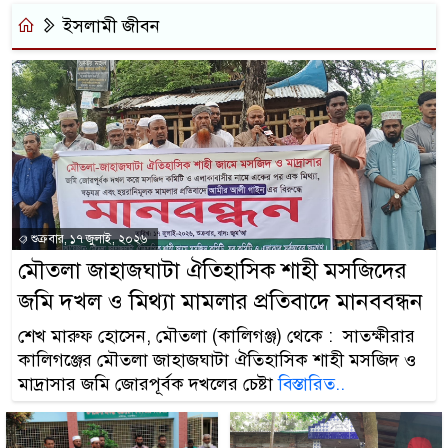
ইসলামী জীবন
শুক্রবার, ১৭ জুলাই, ২০২৬
মৌতলা জাহাজঘাটা ঐতিহাসিক শাহী মসজিদের
জমি দখল ও মিথ্যা মামলার প্রতিবাদে মানববন্ধন
শেখ মারুফ হোসেন, মৌতলা (কালিগঞ্জ) থেকে : সাতক্ষীরার
কালিগঞ্জের মৌতলা জাহাজঘাটা ঐতিহাসিক শাহী মসজিদ ও
মাদ্রাসার জমি জোরপূর্বক দখলের চেষ্টা
বিস্তারিত..