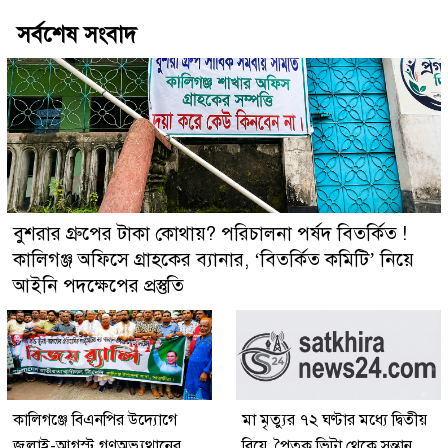
সর্বশেষ সংবাদ
বুশরার গ্রুপের টাকা কোথায়? পরিচালনা পর্ষদ বিতর্কিত !
কালিগঞ্জ অফিসে গ্রাহকের ব্যানার, ‘বিতর্কিত কমিটি’ নিয়ে
আইনি পদক্ষেপের প্রস্তুতি
কালিগঞ্জে বিএনপির উদ্যোগে
মা মৃত্যুর ৭২ ঘণ্টার মধ্যে দ্বিতীয়
জুলাই-আগস্ট গণঅভ্যুত্থানের
বিয়ে, পৈতৃক ভিটা থেকে সন্তান