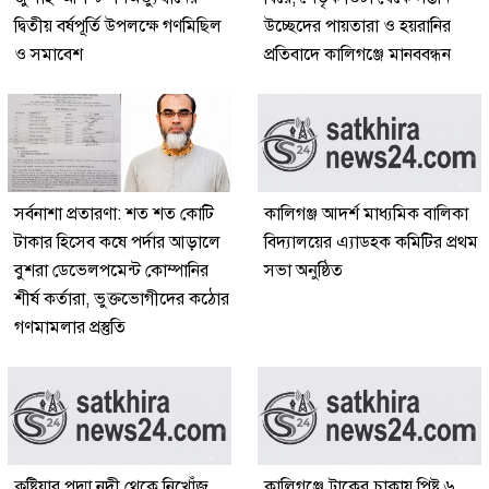
দ্বিতীয় বর্ষপূর্তি উপলক্ষে গণমিছিল
উচ্ছেদের পায়তারা ও হয়রানির
ও সমাবেশ
প্রতিবাদে কালিগঞ্জে মানববন্ধন
সর্বনাশা প্রতারণা: শত শত কোটি
কালিগঞ্জ আদর্শ মাধ্যমিক বালিকা
টাকার হিসেব কষে পর্দার আড়ালে
বিদ্যালয়ের এ্যাডহক কমিটির প্রথম
বুশরা ডেভেলপমেন্ট কোম্পানির
সভা অনুষ্ঠিত
শীর্ষ কর্তারা, ভুক্তভোগীদের কঠোর
গণমামলার প্রস্তুতি
কুষ্টিয়ার পদ্মা নদী থেকে নিখোঁজ
কালিগঞ্জে ট্রাকের চাকায় পিষ্ট ৬