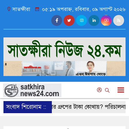
সাতক্ষীরা
০৫:১৯ অপরাহ্ন, রবিবার, ০৯ অগাস্ট ২০২৬
সংবাদ শিরোনাম ::
বুশরার গ্রুপের টাকা কোথায়? পরিচালনা পর্ষদ বিতর