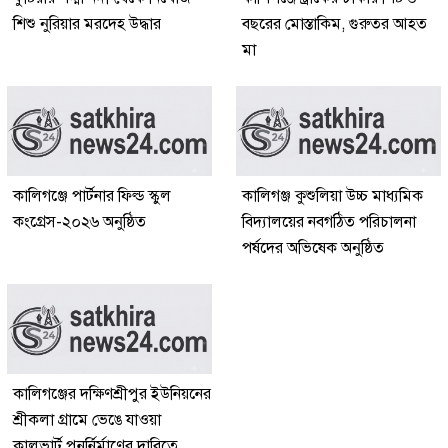
শিশু নুরিয়ার মরদেহ উদ্ধার
বছরের মোস্তাকিম, গুরুতর আহত
মা
কালিগঞ্জে পার্টনার ফিল্ড স্কুল
কালিগঞ্জ কুশুলিয়া উচ্চ মাধ্যমিক
কংগ্রেস-২০২৬ অনুষ্ঠিত
বিদ্যালয়ের নবগঠিত পরিচালনা
পর্ষদের অভিষেক অনুষ্ঠিত
কালিগঞ্জের দক্ষিণশ্রীপুর ইউ‌নিয়‌নের
শ্রীকলা গ্রা‌মে ভেঙে যাওয়া
কালভার্ট পুনর্নির্মাণের দাবিতে