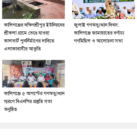
কালিগঞ্জের দক্ষিণশ্রীপুর ইউ‌নিয়‌নের
জুলাই গণঅভ্যুত্থান দিবস:
শ্রীকলা গ্রা‌মে ভেঙে যাওয়া
কালিগঞ্জে জামায়াতের বর্ণাঢ্য
কালভার্ট পুনর্নির্মাণের দাবিতে
গণমিছিল ও আলোচনা সভা
এলাকাবাসীর আকুতি
কালিগঞ্জে ৫ আগস্টের গণঅভ্যুত্থান
স্মরণে বিএনপির প্রস্তুতি সভা
অনুষ্ঠিত