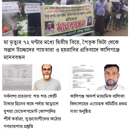
মা মৃত্যুর ৭২ ঘণ্টার মধ্যে দ্বিতীয় বিয়ে, পৈতৃক ভিটা থেকে
সন্তান উচ্ছেদের পায়তারা ও হয়রানির প্রতিবাদে কালিগঞ্জে
মানববন্ধন
সর্বনাশা প্রতারণা: শত শত কোটি
কালিগঞ্জ আদর্শ মাধ্যমিক বালিকা
টাকার হিসেব কষে পর্দার আড়ালে
বিদ্যালয়ের এ্যাডহক কমিটির প্রথম
বুশরা ডেভেলপমেন্ট কোম্পানির
সভা অনুষ্ঠিত
শীর্ষ কর্তারা, ভুক্তভোগীদের কঠোর
গণমামলার প্রস্তুতি