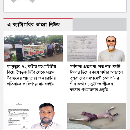
এ ক্যাটাগরির আরো নিউজ
মা মৃত্যুর ৭২ ঘণ্টার মধ্যে দ্বিতীয়
সর্বনাশা প্রতারণা: শত শত কোটি
বিয়ে, পৈতৃক ভিটা থেকে সন্তান
টাকার হিসেব কষে পর্দার আড়ালে
উচ্ছেদের পায়তারা ও হয়রানির
বুশরা ডেভেলপমেন্ট কোম্পানির
প্রতিবাদে কালিগঞ্জে মানববন্ধন
শীর্ষ কর্তারা, ভুক্তভোগীদের
কঠোর গণমামলার প্রস্তুতি