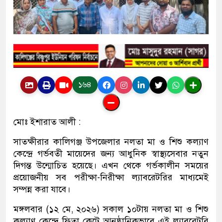
১৬৪
মোঃ ইশারাত আলী :
সাতক্ষীরার কালিগঞ্জ উপজেলার নলতা মা ও শিশু কল্যাণ
কেন্দ্রে গর্ভবতী মায়েদের জন্য আধুনিক স্বাস্থ্যসেবার নতুন
দিগন্ত উন্মোচিত হয়েছে। এখন থেকে গর্ভকালীন সময়ের
প্রয়োজনীয় সব পরীক্ষা-নিরীক্ষা ল্যাবরেটরির মাধ্যমেই
সম্পন্ন করা যাবে।
মঙ্গলবার (১২ মে, ২০২৬) সকাল ১০টায় নলতা মা ও শিশু
কল্যাণ কেন্দ্রে ফিতা কেটে আনুষ্ঠানিকভাবে এই ল্যাবরেটরি