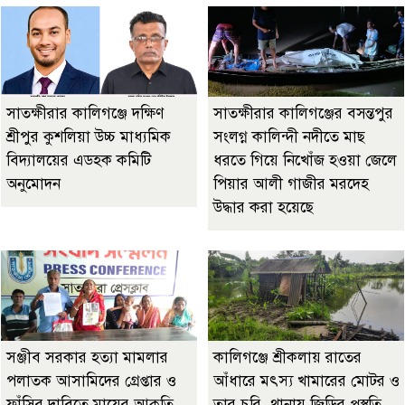
সাতক্ষীরার কালিগঞ্জে দক্ষিণ
সাতক্ষীরার কালিগঞ্জের বসন্তপুর
শ্রীপুর কুশলিয়া উচ্চ মাধ্যমিক
সংলগ্ন কালিন্দী নদীতে মাছ
বিদ্যালয়ের এডহক কমিটি
ধরতে গিয়ে নিখোঁজ হওয়া জেলে
অনুমোদন
পিয়ার আলী গাজীর মরদেহ
উদ্ধার করা হয়েছে
‎সঞ্জীব সরকার হত্যা মামলার
কালিগঞ্জে শ্রীকলায় রাতের
পলাতক আসামিদের গ্রেপ্তার ও
আঁধারে মৎস্য খামারের মোটর ও
ফাঁসির দাবিতে মায়ের আকুতি
তার চুরি, থানায় জিডির প্রস্তুতি