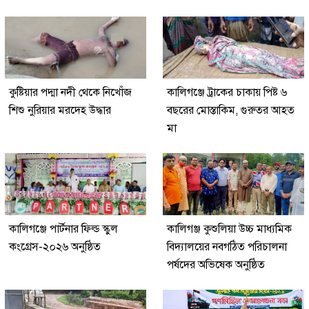
কুষ্টিয়ার পদ্মা নদী থেকে নিখোঁজ
কালিগঞ্জে ট্রাকের চাকায় পিষ্ট ৬
শিশু নুরিয়ার মরদেহ উদ্ধার
বছরের মোস্তাকিম, গুরুতর আহত
মা
কালিগঞ্জে পার্টনার ফিল্ড স্কুল
কালিগঞ্জ কুশুলিয়া উচ্চ মাধ্যমিক
কংগ্রেস-২০২৬ অনুষ্ঠিত
বিদ্যালয়ের নবগঠিত পরিচালনা
পর্ষদের অভিষেক অনুষ্ঠিত