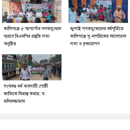
কালিগঞ্জে ৫ আগস্টের গণঅভ্যুত্থান
জুলাই গণঅভ্যুত্থানের বর্ষপূর্তিতে
স্মরণে বিএনপির প্রস্তুতি সভা
কালিগঞ্জে সু-নাগরিকের আলোচনা
অনুষ্ঠিত
সভা ও বৃক্ষরোপণ
সংঘবদ্ধ ধর্ম ব্যবসায়ী গোষ্ঠী
জাতিকে বিভ্রান্ত করছে: ড.
মনিরুজ্জামান