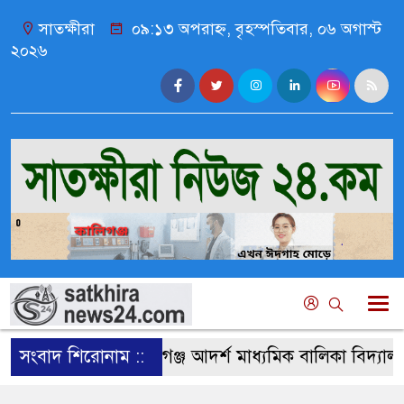
সাতক্ষীরা
০৯:১৩ অপরাহ্ন, বৃহস্পতিবার, ০৬ অগাস্ট
২০২৬
সংবাদ শিরোনাম ::
কালিগঞ্জ আদর্শ মাধ্যমিক বালিকা বিদ্যালয়ের এ্