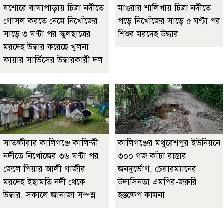
যশোরে বাঘাপাড়ায় চিত্রা নদীতে
মাগুরার শালিখায় চিত্রা নদীতে
গোসল করতে নেমে নিখোঁজের
পড়ে নিখোঁজের সাড়ে ৫ ঘণ্টা পর
সাড়ে ৩ ঘণ্টা পর স্কুলছাত্রের
শিশুর মরদেহ উদ্ধার
মরদেহ উদ্ধার করেছে খুলনা
ফায়ার সার্ভিসের উদ্ধারকারী দল
সাতক্ষীরার কালিগঞ্জে কালিন্দী
কালিগঞ্জের মথুরেশপুর ইউনিয়নে
নদীতে নিখোঁজের ৩৬ ঘণ্টা পর
৩০০ গজ কাঁচা রাস্তার
জেলে পিয়ার আলী গাজীর
জনদুর্ভোগ, চেয়ারম্যানের
মরদেহ ইছাম‌তি নদী থে‌কে
উদাসিনতা এমপির-জরুরি
উদ্ধার, সকালে জানাজা সম্পন্ন
হস্তক্ষেপ কামনা