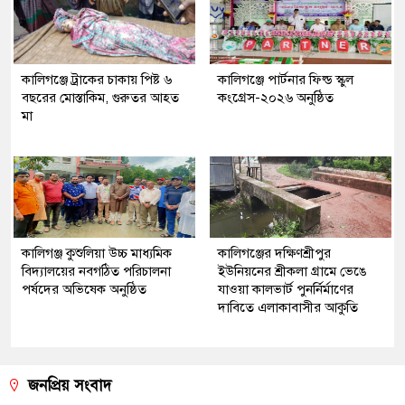
কালিগঞ্জে ট্রাকের চাকায় পিষ্ট ৬
কালিগঞ্জে পার্টনার ফিল্ড স্কুল
বছরের মোস্তাকিম, গুরুতর আহত
কংগ্রেস-২০২৬ অনুষ্ঠিত
মা
কালিগঞ্জ কুশুলিয়া উচ্চ মাধ্যমিক
কালিগঞ্জের দক্ষিণশ্রীপুর
বিদ্যালয়ের নবগঠিত পরিচালনা
ইউ‌নিয়‌নের শ্রীকলা গ্রা‌মে ভেঙে
পর্ষদের অভিষেক অনুষ্ঠিত
যাওয়া কালভার্ট পুনর্নির্মাণের
দাবিতে এলাকাবাসীর আকুতি
জনপ্রিয় সংবাদ