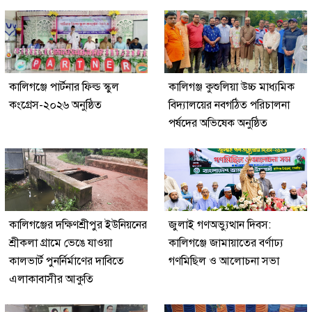
কালিগঞ্জে পার্টনার ফিল্ড স্কুল
কালিগঞ্জ কুশুলিয়া উচ্চ মাধ্যমিক
কংগ্রেস-২০২৬ অনুষ্ঠিত
বিদ্যালয়ের নবগঠিত পরিচালনা
পর্ষদের অভিষেক অনুষ্ঠিত
কালিগঞ্জের দক্ষিণশ্রীপুর ইউ‌নিয়‌নের
জুলাই গণঅভ্যুত্থান দিবস:
শ্রীকলা গ্রা‌মে ভেঙে যাওয়া
কালিগঞ্জে জামায়াতের বর্ণাঢ্য
কালভার্ট পুনর্নির্মাণের দাবিতে
গণমিছিল ও আলোচনা সভা
এলাকাবাসীর আকুতি