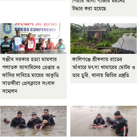
পিয়ার আলী গাজীর মরদেহ
উদ্ধার করা হয়েছে
‎সঞ্জীব সরকার হত্যা মামলার
কালিগঞ্জে শ্রীকলায় রাতের
পলাতক আসামিদের গ্রেপ্তার ও
আঁধারে মৎস্য খামারের মোটর ও
ফাঁসির দাবিতে মায়ের আকুতি
তার চুরি, থানায় জিডির প্রস্তুতি
সাতক্ষীরা প্রেসক্লাবে সংবাদ
সম্মেলন