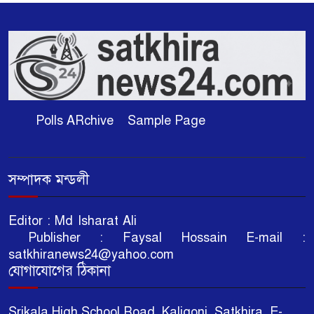
Polls ARchive
Sample Page
সম্পাদক মন্ডলী
Editor : Md Isharat Ali
Publisher : Faysal Hossain E-mail :
satkhiranews24@yahoo.com
যোগাযোগের ঠিকানা
Srikala High School Road. Kaligonj, Satkhira. E-