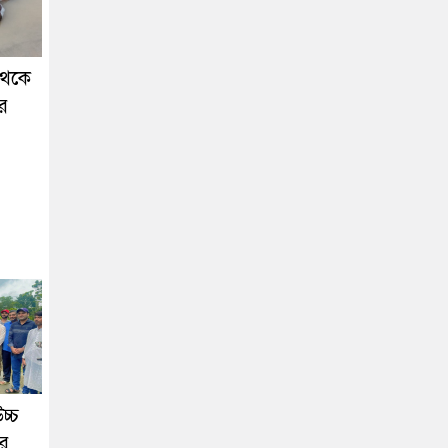
 থেকে
ার
চ্চ
ের