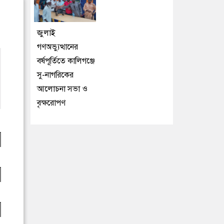
জুলাই
গণঅভ্যুত্থানের
বর্ষপূর্তিতে কালিগঞ্জে
সু-নাগরিকের
আলোচনা সভা ও
বৃক্ষরোপণ