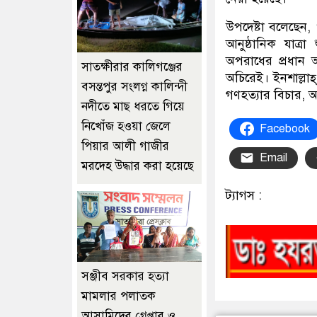
উপদেষ্টা বলেছেন, 
আনুষ্ঠানিক যাত্
অপরাধের প্রধান আ
সাতক্ষীরার কালিগঞ্জের
অচিরেই। ইনশাল্লা
বসন্তপুর সংলগ্ন কালিন্দী
গণহত্যার বিচার, 
নদীতে মাছ ধরতে গিয়ে
নিখোঁজ হওয়া জেলে
Facebook
পিয়ার আলী গাজীর
Email
মরদেহ উদ্ধার করা হয়েছে
ট্যাগস :
‎সঞ্জীব সরকার হত্যা
মামলার পলাতক
আসামিদের গ্রেপ্তার ও