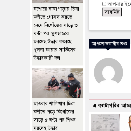
আপনার ইমেই
যশোরে বাঘাপাড়ায় চিত্রা
নদীতে গোসল করতে
নেমে নিখোঁজের সাড়ে ৩
ঘণ্টা পর স্কুলছাত্রের
মরদেহ উদ্ধার করেছে
আপলোডকারীর তথ্য
খুলনা ফায়ার সার্ভিসের
উদ্ধারকারী দল
মাগুরার শালিখায় চিত্রা
এ ক্যাটাগরির আর
নদীতে পড়ে নিখোঁজের
সাড়ে ৫ ঘণ্টা পর শিশুর
মরদেহ উদ্ধার