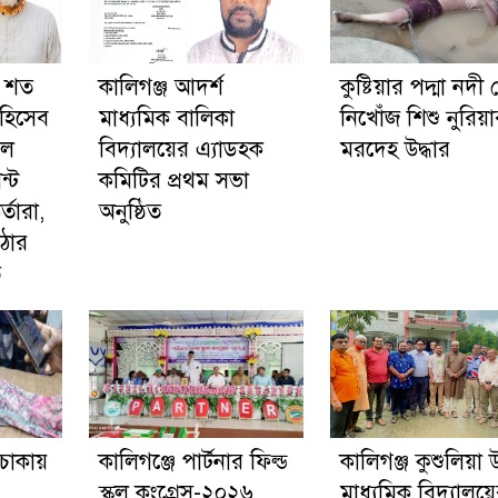
: শত
কালিগঞ্জ আদর্শ
কুষ্টিয়ার পদ্মা নদী
হিসেব
মাধ্যমিক বালিকা
নিখোঁজ শিশু নুরিয়
লে
বিদ্যালয়ের এ্যাডহক
মরদেহ উদ্ধার
্ট
কমিটির প্রথম সভা
্তারা,
অনুষ্ঠিত
ঠোর
ি
 চাকায়
কালিগঞ্জে পার্টনার ফিল্ড
কালিগঞ্জ কুশুলিয়া উ
স্কুল কংগ্রেস-২০২৬
মাধ্যমিক বিদ্যালয়