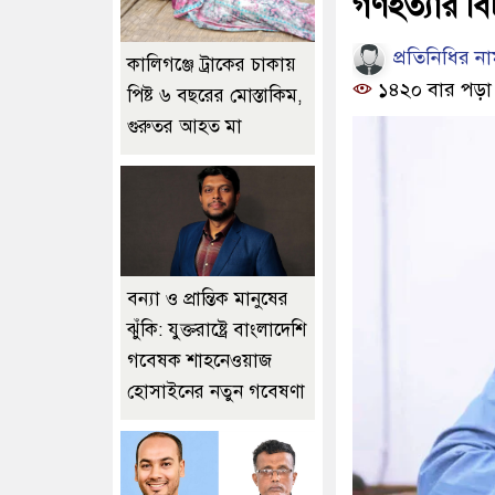
গণহত্যার ব
প্রতিনিধির ন
কালিগঞ্জে ট্রাকের চাকায়
১৪২০ বার পড়া
পিষ্ট ৬ বছরের মোস্তাকিম,
গুরুতর আহত মা
বন্যা ও প্রান্তিক মানুষের
ঝুঁকি: যুক্তরাষ্ট্রে বাংলাদেশি
গবেষক শাহনেওয়াজ
হোসাইনের নতুন গবেষণা