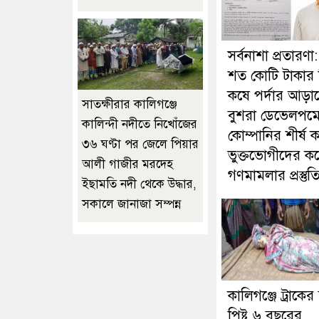
সর্বনাশা প্রতারণা
শত কোটি টাকার 
কষে পর্দার আড়া
সাতক্ষীরার কালিগঞ্জে
বুশরা ডেভেলপমেন
কালিন্দী নদীতে নিখোঁজের
কোম্পানির শীর্ষ কর
৩৬ ঘণ্টা পর জেলে পিয়ার
ভুক্তভোগীদের ক
আলী গাজীর মরদেহ
গণমামলার প্রস্তুত
ইছাম‌তি নদী থে‌কে উদ্ধার,
সকালে জানাজা সম্পন্ন
কালিগঞ্জে ট্রাকের
পিষ্ট ৬ বছরের