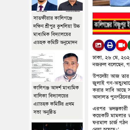
সাতক্ষীরার কালিগঞ্জে
দক্ষিণ শ্রীপুর কুশলিয়া উচ্চ
মাধ্যমিক বিদ্যালয়ের
এডহক কমিটি অনুমোদন
ঢাকা, ২৬ মে, ২০
নজরুল বলেছেন, গণ
উপদেষ্টা আজ তার 
জুলাই গণ-অভ্যুত্
কালিগঞ্জ আদর্শ মাধ্যমিক
করার দাবি আছে স
বালিকা বিদ্যালয়ের
আদালত পুনর্গঠনের
এ্যাডহক কমিটির প্রথম
এরপর তদন্তকারী
সভা অনুষ্ঠিত
কয়েকটি মামলার তদ
ফরমাল চার্জ গঠন
নেয়া হয়েছে।’