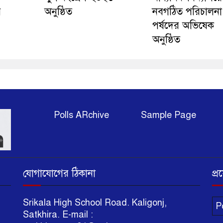
র
অনুষ্ঠিত
নবগঠিত পরিচালনা
পর্ষদের অভিষেক
অনুষ্ঠিত
Polls ARchive
Sample Page
যোগাযোগের ঠিকানা
প্
li
Srikala High School Road. Kaligonj,
P
Satkhira. E-mail :