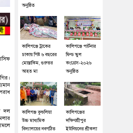
অনুষ্ঠিত
কালিগঞ্জে ট্রাকের
কালিগঞ্জে পার্টনার
চাকায় পিষ্ট ৬ বছরের
ফিল্ড স্কুল
 আসিফ
মোস্তাকিম, গুরুতর
কংগ্রেস-২০২৬
আহত মা
অনুষ্ঠিত
গগির।
্যমান
অপরাধ
ী দল
কালিগঞ্জ কুশুলিয়া
কালিগঞ্জের
ামলার
উচ্চ মাধ্যমিক
দক্ষিণশ্রীপুর
 আমলে
বিদ্যালয়ের নবগঠিত
ইউ‌নিয়‌নের শ্রীকলা