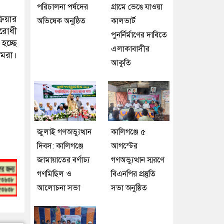
পরিচালনা পর্ষদের
গ্রা‌মে ভেঙে যাওয়া
রিয়ার
অভিষেক অনুষ্ঠিত
কালভার্ট
িরোধী
পুনর্নির্মাণের দাবিতে
হচ্ছে
এলাকাবাসীর
আমরা।
আকুতি
জুলাই গণঅভ্যুত্থান
কালিগঞ্জে ৫
দিবস: কালিগঞ্জে
আগস্টের
জামায়াতের বর্ণাঢ্য
গণঅভ্যুত্থান স্মরণে
গণমিছিল ও
বিএনপির প্রস্তুতি
আলোচনা সভা
সভা অনুষ্ঠিত