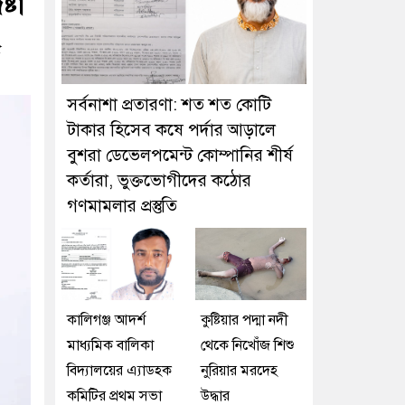
্টা
৫
সর্বনাশা প্রতারণা: শত শত কোটি
টাকার হিসেব কষে পর্দার আড়ালে
বুশরা ডেভেলপমেন্ট কোম্পানির শীর্ষ
কর্তারা, ভুক্তভোগীদের কঠোর
গণমামলার প্রস্তুতি
কালিগঞ্জ আদর্শ
কুষ্টিয়ার পদ্মা নদী
মাধ্যমিক বালিকা
থেকে নিখোঁজ শিশু
বিদ্যালয়ের এ্যাডহক
নুরিয়ার মরদেহ
কমিটির প্রথম সভা
উদ্ধার