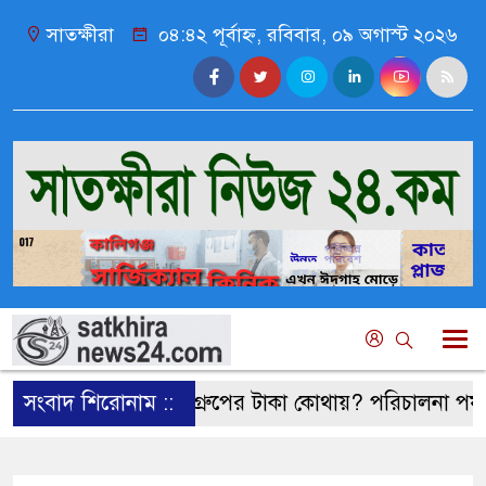
সাতক্ষীরা
০৪:৪২ পূর্বাহ্ন, রবিবার, ০৯ অগাস্ট ২০২৬
সংবাদ শিরোনাম ::
বুশরার গ্রুপের টাকা কোথায়? পরিচালনা পর্ষদ বিতর্কিত