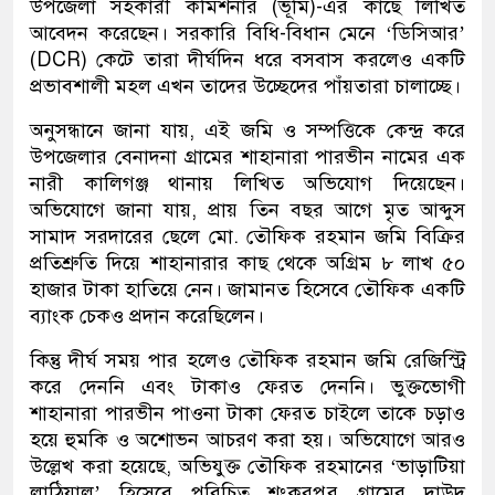
উপজেলা সহকারী কমিশনার (ভূমি)-এর কাছে লিখিত
আবেদন করেছেন। সরকারি বিধি-বিধান মেনে ‘ডিসিআর’
(DCR) কেটে তারা দীর্ঘদিন ধরে বসবাস করলেও একটি
প্রভাবশালী মহল এখন তাদের উচ্ছেদের পাঁয়তারা চালাচ্ছে।
অনুসন্ধানে জানা যায়, এই জমি ও সম্পত্তিকে কেন্দ্র করে
উপজেলার বেনাদনা গ্রামের শাহানারা পারভীন নামের এক
নারী কালিগঞ্জ থানায় লিখিত অভিযোগ দিয়েছেন।
অভিযোগে জানা যায়, প্রায় তিন বছর আগে মৃত আব্দুস
সামাদ সরদারের ছেলে মো. তৌফিক রহমান জমি বিক্রির
প্রতিশ্রুতি দিয়ে শাহানারার কাছ থেকে অগ্রিম ৮ লাখ ৫০
হাজার টাকা হাতিয়ে নেন। জামানত হিসেবে তৌফিক একটি
ব্যাংক চেকও প্রদান করেছিলেন।
কিন্তু দীর্ঘ সময় পার হলেও তৌফিক রহমান জমি রেজিস্ট্রি
করে দেননি এবং টাকাও ফেরত দেননি। ভুক্তভোগী
শাহানারা পারভীন পাওনা টাকা ফেরত চাইলে তাকে চড়াও
হয়ে হুমকি ও অশোভন আচরণ করা হয়। অভিযোগে আরও
উল্লেখ করা হয়েছে, অভিযুক্ত তৌফিক রহমানের ‘ভাড়াটিয়া
লাঠিয়াল’ হিসেবে পরিচিত শংকরপুর গ্রামের দাউদ