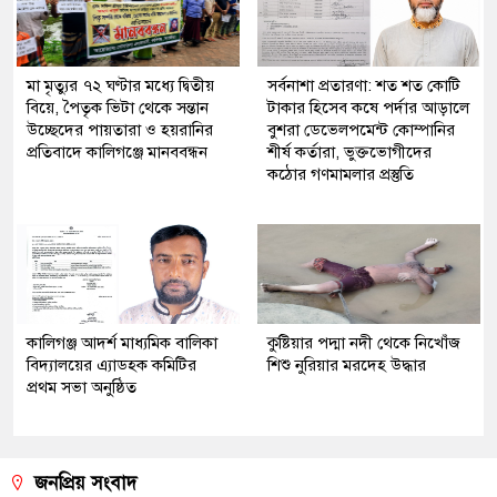
মা মৃত্যুর ৭২ ঘণ্টার মধ্যে দ্বিতীয়
সর্বনাশা প্রতারণা: শত শত কোটি
বিয়ে, পৈতৃক ভিটা থেকে সন্তান
টাকার হিসেব কষে পর্দার আড়ালে
উচ্ছেদের পায়তারা ও হয়রানির
বুশরা ডেভেলপমেন্ট কোম্পানির
প্রতিবাদে কালিগঞ্জে মানববন্ধন
শীর্ষ কর্তারা, ভুক্তভোগীদের
কঠোর গণমামলার প্রস্তুতি
কালিগঞ্জ আদর্শ মাধ্যমিক বালিকা
কুষ্টিয়ার পদ্মা নদী থেকে নিখোঁজ
বিদ্যালয়ের এ্যাডহক কমিটির
শিশু নুরিয়ার মরদেহ উদ্ধার
প্রথম সভা অনুষ্ঠিত
জনপ্রিয় সংবাদ