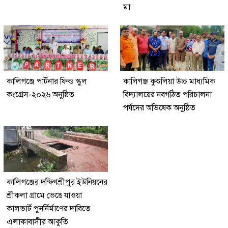
মা
কালিগঞ্জে পার্টনার ফিল্ড স্কুল
কালিগঞ্জ কুশুলিয়া উচ্চ মাধ্যমিক
কংগ্রেস-২০২৬ অনুষ্ঠিত
বিদ্যালয়ের নবগঠিত পরিচালনা
পর্ষদের অভিষেক অনুষ্ঠিত
কালিগঞ্জের দক্ষিণশ্রীপুর ইউ‌নিয়‌নের
শ্রীকলা গ্রা‌মে ভেঙে যাওয়া
কালভার্ট পুনর্নির্মাণের দাবিতে
এলাকাবাসীর আকুতি