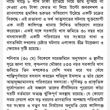
নামে সাড়ে ৮ লাখ টাকা হাতিয়ে নিয়ে জমি বুঝিয়ে না
দেওয়া এবং টাকা ফেরত না দিয়ে উল্টো জবরদখল ও
প্রাণনাশের হুমকির গুরুতর অভিযোগ উঠেছে একটি চক্রের
বিরুদ্ধে। এই প্রতারণা ও অর্থ আত্মসাতের ঘটনায় ভুক্তভোগী
এক নারী কালিগঞ্জ থানায় লিখিত অভিযোগ দায়ের
করেছেন। একই সঙ্গে সরকারি খাস জমিতে ৩০ বছর ধরে
বসবাসকারী একটি পরিবারের ঘর সংস্কারে বাধা ও
বসতভিটা দখলের চেষ্টার ঘটনায় এলাকায় তীব্র উত্তেজনা ও
ক্ষোভের সৃষ্টি হয়েছে।
শনিবার (৩০ মে) বিকেলে সরেজমিনে অনুসন্ধান ও স্থানীয়
সূত্রে জানা যায়, কৃষ্ণনগর মৌজার ২৩৩ নম্বর সরকারি খাস
জমিতে তিন দশকেরও বেশি সময় ধরে ঘর বেঁধে
শান্তিপূর্ণভাবে বসবাস করছেন শহিদুল ইসলাম ও তাঁর ছেলে
আছাদুজ্জামানসহ পরিবারের সদস্যরা। ঘূর্ণিঝড় ও প্রাকৃতিক
দুর্যোগপ্রবণ এই অঞ্চলে তাদের দীর্ঘদিনের পুরোনো কাঁচা
ঘরটি বর্তমানে অত্যন্ত ঝুঁকিপূর্ণ অবস্থায় রয়েছে। যে কোনো
সময় দেয়াল ধসে বড় ধরনের প্রাণহানির আশঙ্কায় পরিবারটি
ঘর সংস্কার ও নতুন ঘর নির্মাণের অনুমতি চেয়ে কালিগঞ্জ