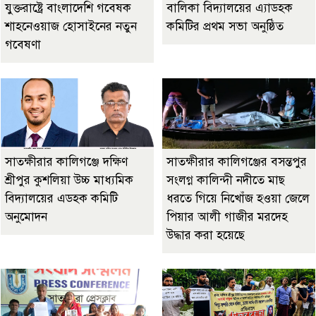
যুক্তরাষ্ট্রে বাংলাদেশি গবেষক
বালিকা বিদ্যালয়ের এ্যাডহক
শাহনেওয়াজ হোসাইনের নতুন
কমিটির প্রথম সভা অনুষ্ঠিত
গবেষণা
সাতক্ষীরার কালিগঞ্জে দক্ষিণ
সাতক্ষীরার কালিগঞ্জের বসন্তপুর
শ্রীপুর কুশলিয়া উচ্চ মাধ্যমিক
সংলগ্ন কালিন্দী নদীতে মাছ
বিদ্যালয়ের এডহক কমিটি
ধরতে গিয়ে নিখোঁজ হওয়া জেলে
অনুমোদন
পিয়ার আলী গাজীর মরদেহ
উদ্ধার করা হয়েছে