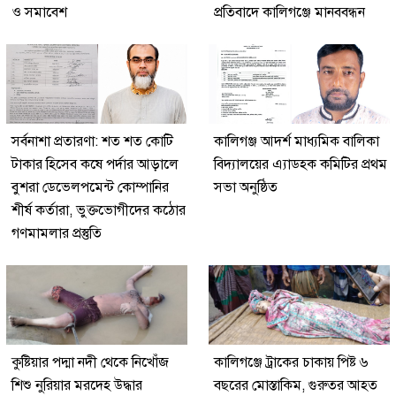
ও সমাবেশ
প্রতিবাদে কালিগঞ্জে মানববন্ধন
সর্বনাশা প্রতারণা: শত শত কোটি
কালিগঞ্জ আদর্শ মাধ্যমিক বালিকা
টাকার হিসেব কষে পর্দার আড়ালে
বিদ্যালয়ের এ্যাডহক কমিটির প্রথম
বুশরা ডেভেলপমেন্ট কোম্পানির
সভা অনুষ্ঠিত
শীর্ষ কর্তারা, ভুক্তভোগীদের কঠোর
গণমামলার প্রস্তুতি
কুষ্টিয়ার পদ্মা নদী থেকে নিখোঁজ
কালিগঞ্জে ট্রাকের চাকায় পিষ্ট ৬
শিশু নুরিয়ার মরদেহ উদ্ধার
বছরের মোস্তাকিম, গুরুতর আহত