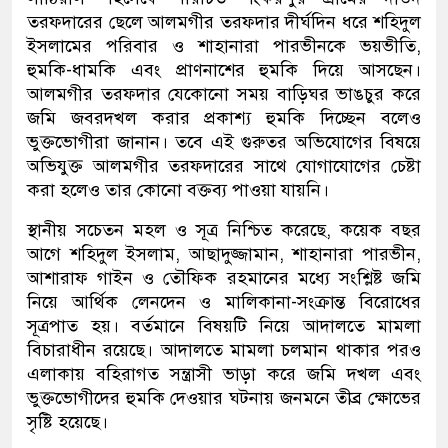
তরফদারের ছেলে আলমগীর তরফদার দীর্ঘদিন ধরে শহিদুল
ইসলামের পরিবার ও শাহানারা পারভীনকে ভয়ভীতি,
হুমকি-ধামকি এবং প্রাণনাশের হুমকি দিয়ে আসছেন।
আলমগীর তরফদার যেকোনো সময় বাড়িঘর ভাঙচুর করে
জমি জবরদখল করার প্রকাশ্য হুমকি দিচ্ছেন বলেও
ভুক্তভোগীরা জানান। তবে এই গুরুতর অভিযোগের বিষয়ে
অভিযুক্ত আলমগীর তরফদারের সাথে যোগাযোগের চেষ্টা
করা হলেও তার কোনো বক্তব্য পাওয়া যায়নি।
স্থানীয় সচেতন মহল ও সূত্র নিশ্চিত করেছে, কয়েক বছর
আগে শহিদুল ইসলাম, আছাদুজ্জামান, শাহানারা পারভীন,
আশারাফ গাইন ও তৌফিক রহমানের মধ্যে সংশ্লিষ্ট জমি
নিয়ে আর্থিক লেনদেন ও মালিকানা-সংক্রান্ত বিরোধের
সূত্রপাত হয়। বর্তমানে বিষয়টি নিয়ে আদালতে মামলা
বিচারাধীন রয়েছে। আদালতে মামলা চলমান থাকার পরও
এলাকায় বহিরাগত সন্ত্রাসী ভাড়া করে জমি দখল এবং
ভুক্তভোগীদের হুমকি দেওয়ার ঘটনায় জনমনে তীব্র ক্ষোভের
সৃষ্টি হয়েছে।