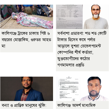
কালিগঞ্জে ট্রাকের চাকায় পিষ্ট ৬
সর্বনাশা প্রতারণা: শত শত কোটি
বছরের মোস্তাকিম, গুরুতর আহত
টাকার হিসেব কষে পর্দার
মা
আড়ালে বুশরা ডেভেলপমেন্ট
কোম্পানির শীর্ষ কর্তারা,
ভুক্তভোগীদের কঠোর
গণমামলার প্রস্তুতি
বন্যা ও প্রান্তিক মানুষের ঝুঁকি:
কালিগঞ্জ আদর্শ মাধ্যমিক