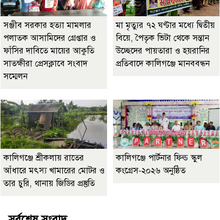
‎সঞ্জীব সরকার হত্যা মামলার
মা মৃত্যুর ৭২ ঘণ্টার মধ্যে দ্বিতীয়
পলাতক আসামিদের গ্রেপ্তার ও
বিয়ে, পৈতৃক ভিটা থেকে সন্তান
ফাঁসির দাবিতে মায়ের আকুতি
উচ্ছেদের পায়তারা ও হয়রানির
সাতক্ষীরা প্রেসক্লাবে সংবাদ
প্রতিবাদে কালিগঞ্জে মানববন্ধন
সম্মেলন
কালিগঞ্জে শ্রীকলায় রাতের
কালিগঞ্জে পার্টনার ফিল্ড স্কুল
আঁধারে মৎস্য খামারের মোটর ও
কংগ্রেস-২০২৬ অনুষ্ঠিত
তার চুরি, থানায় জিডির প্রস্তুতি
সর্বশেষ সংবাদ