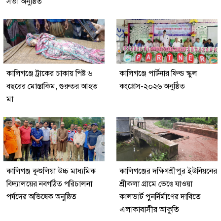
সভা অনুষ্ঠিত
কালিগঞ্জে ট্রাকের চাকায় পিষ্ট ৬
কালিগঞ্জে পার্টনার ফিল্ড স্কুল
বছরের মোস্তাকিম, গুরুতর আহত
কংগ্রেস-২০২৬ অনুষ্ঠিত
মা
কালিগঞ্জ কুশুলিয়া উচ্চ মাধ্যমিক
কালিগঞ্জের দক্ষিণশ্রীপুর ইউ‌নিয়‌নের
বিদ্যালয়ের নবগঠিত পরিচালনা
শ্রীকলা গ্রা‌মে ভেঙে যাওয়া
পর্ষদের অভিষেক অনুষ্ঠিত
কালভার্ট পুনর্নির্মাণের দাবিতে
এলাকাবাসীর আকুতি