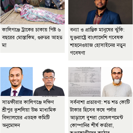
কালিগঞ্জে ট্রাকের চাকায় পিষ্ট ৬
বন্যা ও প্রান্তিক মানুষের ঝুঁকি:
বছরের মোস্তাকিম, গুরুতর আহত
যুক্তরাষ্ট্রে বাংলাদেশি গবেষক
মা
শাহনেওয়াজ হোসাইনের নতুন
গবেষণা
সাতক্ষীরার কালিগঞ্জে দক্ষিণ
সর্বনাশা প্রতারণা: শত শত কোটি
শ্রীপুর কুশলিয়া উচ্চ মাধ্যমিক
টাকার হিসেব কষে পর্দার
বিদ্যালয়ের এডহক কমিটি
আড়ালে বুশরা ডেভেলপমেন্ট
অনুমোদন
কোম্পানির শীর্ষ কর্তারা,