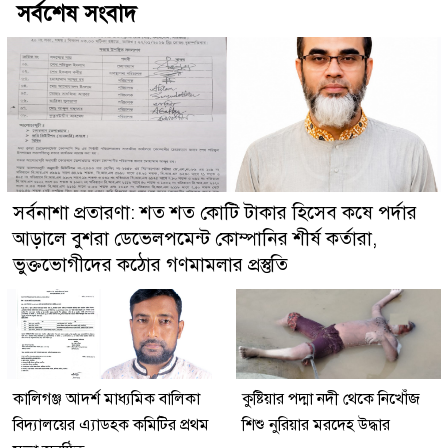
সর্বশেষ সংবাদ
সর্বনাশা প্রতারণা: শত শত কোটি টাকার হিসেব কষে পর্দার
আড়ালে বুশরা ডেভেলপমেন্ট কোম্পানির শীর্ষ কর্তারা,
ভুক্তভোগীদের কঠোর গণমামলার প্রস্তুতি
কালিগঞ্জ আদর্শ মাধ্যমিক বালিকা
কুষ্টিয়ার পদ্মা নদী থেকে নিখোঁজ
বিদ্যালয়ের এ্যাডহক কমিটির প্রথম
শিশু নুরিয়ার মরদেহ উদ্ধার