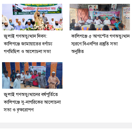
জুলাই গণঅভ্যুত্থান দিবস:
কালিগঞ্জে ৫ আগস্টের গণঅভ্যুত্থান
কালিগঞ্জে জামায়াতের বর্ণাঢ্য
স্মরণে বিএনপির প্রস্তুতি সভা
গণমিছিল ও আলোচনা সভা
অনুষ্ঠিত
জুলাই গণঅভ্যুত্থানের বর্ষপূর্তিতে
কালিগঞ্জে সু-নাগরিকের আলোচনা
সভা ও বৃক্ষরোপণ