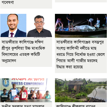
গবেষণা
সাতক্ষীরার কালিগঞ্জে দক্ষিণ
সাতক্ষীরার কালিগঞ্জের বসন্তপুর
শ্রীপুর কুশলিয়া উচ্চ মাধ্যমিক
সংলগ্ন কালিন্দী নদীতে মাছ
বিদ্যালয়ের এডহক কমিটি
ধরতে গিয়ে নিখোঁজ হওয়া জেলে
অনুমোদন
পিয়ার আলী গাজীর মরদেহ
উদ্ধার করা হয়েছে
‎সঞ্জীব সরকার হত্যা মামলার
কালিগঞ্জে শ্রীকলায় রাতের