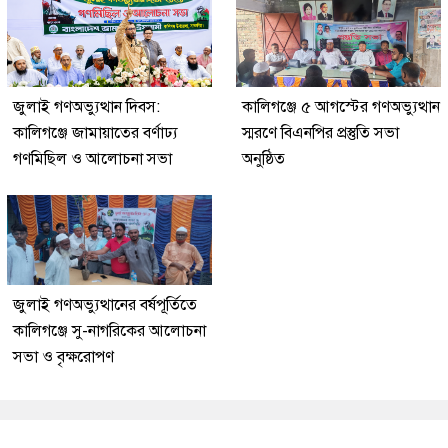
জুলাই গণঅভ্যুত্থান দিবস:
কালিগঞ্জে ৫ আগস্টের গণঅভ্যুত্থান
কালিগঞ্জে জামায়াতের বর্ণাঢ্য
স্মরণে বিএনপির প্রস্তুতি সভা
গণমিছিল ও আলোচনা সভা
অনুষ্ঠিত
জুলাই গণঅভ্যুত্থানের বর্ষপূর্তিতে
কালিগঞ্জে সু-নাগরিকের আলোচনা
সভা ও বৃক্ষরোপণ