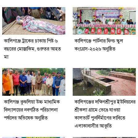
কালিগঞ্জে ট্রাকের চাকায় পিষ্ট ৬
কালিগঞ্জে পার্টনার ফিল্ড স্কুল
বছরের মোস্তাকিম, গুরুতর আহত
কংগ্রেস-২০২৬ অনুষ্ঠিত
মা
কালিগঞ্জ কুশুলিয়া উচ্চ মাধ্যমিক
কালিগঞ্জের দক্ষিণশ্রীপুর ইউ‌নিয়‌নের
বিদ্যালয়ের নবগঠিত পরিচালনা
শ্রীকলা গ্রা‌মে ভেঙে যাওয়া
পর্ষদের অভিষেক অনুষ্ঠিত
কালভার্ট পুনর্নির্মাণের দাবিতে
এলাকাবাসীর আকুতি