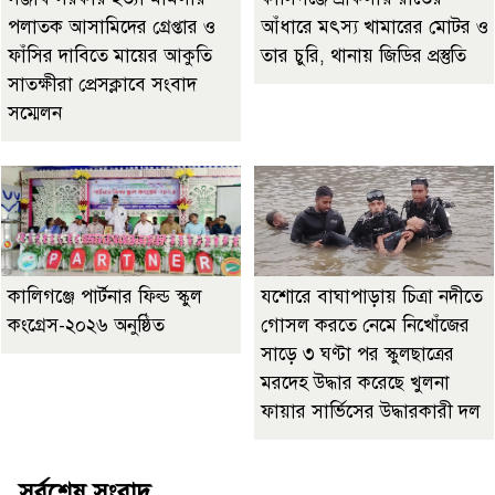
পলাতক আসামিদের গ্রেপ্তার ও
আঁধারে মৎস্য খামারের মোটর ও
ফাঁসির দাবিতে মায়ের আকুতি
তার চুরি, থানায় জিডির প্রস্তুতি
সাতক্ষীরা প্রেসক্লাবে সংবাদ
সম্মেলন
কালিগঞ্জে পার্টনার ফিল্ড স্কুল
যশোরে বাঘাপাড়ায় চিত্রা নদীতে
কংগ্রেস-২০২৬ অনুষ্ঠিত
গোসল করতে নেমে নিখোঁজের
সাড়ে ৩ ঘণ্টা পর স্কুলছাত্রের
মরদেহ উদ্ধার করেছে খুলনা
ফায়ার সার্ভিসের উদ্ধারকারী দল
সর্বশেষ সংবাদ