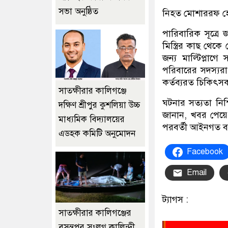
সভা অনুষ্ঠিত
নিহত মোশাররফ হোস
পারিবারিক সূত্রে
মিস্ত্রির কাছ থেক
জন্য মাল্টিপ্লাগ
পরিবারের সদস্যরা 
কর্তব্যরত চিকিৎ
সাতক্ষীরার কালিগঞ্জে
ঘটনার সত্যতা নিশ
দক্ষিণ শ্রীপুর কুশলিয়া উচ্চ
জানান, খবর পেয়ে 
মাধ্যমিক বিদ্যালয়ের
পরবর্তী আইনগত ব্য
এডহক কমিটি অনুমোদন
Facebook
Email
ট্যাগস :
সাতক্ষীরার কালিগঞ্জের
বসন্তপুর সংলগ্ন কালিন্দী