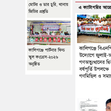
মোটর ও তার চুরি, থানায়
এ ক্যাটাগরির আর
জিডির প্রস্তুতি
কালিগঞ্জে বিএনপ
কালিগঞ্জে পার্টনার ফিল্ড
উদ্যোগে জুলাই-
স্কুল কংগ্রেস-২০২৬
গণঅভ্যুত্থানের দ্ব
অনুষ্ঠিত
বর্ষপূর্তি উপলক্ষে
গণমিছিল ও সমা