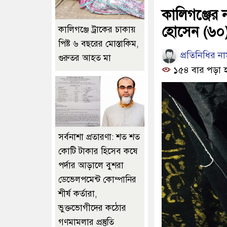
কালিগঞ্জের 
হোসেন (৬০) 
কালিগঞ্জে ট্রাকের চাকায়
পিষ্ট ৬ বছরের মোস্তাকিম,
প্রতিনিধির ন
গুরুতর আহত মা
১৫৪ বার পড়া 
সর্বনাশা প্রতারণা: শত শত
কোটি টাকার হিসেব কষে
পর্দার আড়ালে বুশরা
ডেভেলপমেন্ট কোম্পানির
শীর্ষ কর্তারা,
ভুক্তভোগীদের কঠোর
গণমামলার প্রস্তুতি