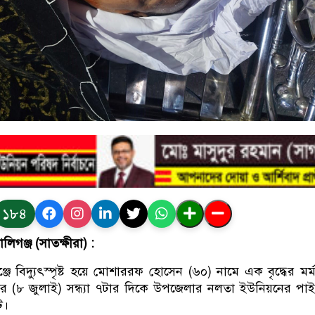
১৮৪
লিগঞ্জ (সাতক্ষীরা) :
্জে বিদ্যুৎস্পৃষ্ট হয়ে মোশাররফ হোসেন (৬০) নামে এক বৃদ্ধের মর্মা
ধবার (৮ জুলাই) সন্ধ্যা ৭টার দিকে উপজেলার নলতা ইউনিয়নের পা
ে।