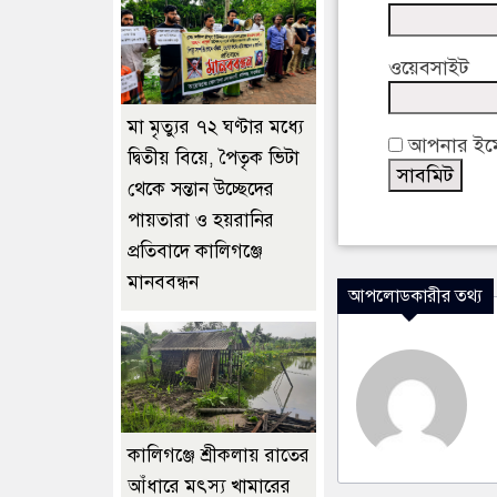
ওয়েবসাইট
মা মৃত্যুর ৭২ ঘণ্টার মধ্যে
আপনার ইমেই
দ্বিতীয় বিয়ে, পৈতৃক ভিটা
থেকে সন্তান উচ্ছেদের
পায়তারা ও হয়রানির
প্রতিবাদে কালিগঞ্জে
মানববন্ধন
আপলোডকারীর তথ্য
কালিগঞ্জে শ্রীকলায় রাতের
আঁধারে মৎস্য খামারের