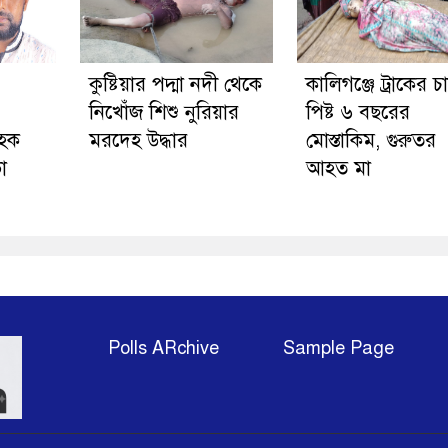
কুষ্টিয়ার পদ্মা নদী থেকে
কালিগঞ্জে ট্রাকের চ
নিখোঁজ শিশু নুরিয়ার
পিষ্ট ৬ বছরের
ডহক
মরদেহ উদ্ধার
মোস্তাকিম, গুরুতর
া
আহত মা
Polls ARchive
Sample Page