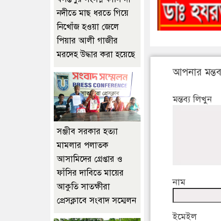
নদীতে মাছ ধরতে গিয়ে
নিখোঁজ হওয়া জেলে
পিয়ার আলী গাজীর
মরদেহ উদ্ধার করা হয়েছে
আপনার মন্তব্
মন্তব্য লিখুন
‎সঞ্জীব সরকার হত্যা
মামলার পলাতক
আসামিদের গ্রেপ্তার ও
ফাঁসির দাবিতে মায়ের
নাম
আকুতি সাতক্ষীরা
প্রেসক্লাবে সংবাদ সম্মেলন
ইমেইল