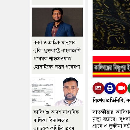
বন্যা ও প্রান্তিক মানুষের
ঝুঁকি: যুক্তরাষ্ট্রে বাংলাদেশি
গবেষক শাহনেওয়াজ
হোসাইনের নতুন গবেষণা
বিশেষ প্রতিনিধি, কা
সাতক্ষীরার কালিগঞ
কালিগঞ্জ আদর্শ মাধ্যমিক
মৃত্যু হয়েছে। বু
বালিকা বিদ্যালয়ের
গ্রামে এ দুর্ঘটনা ঘট
এ্যাডহক কমিটির প্রথম