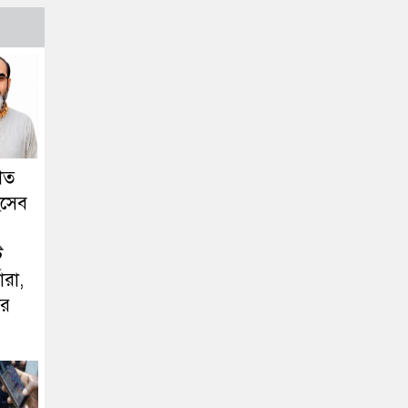
 শত
িসেব
ট
ারা,
োর