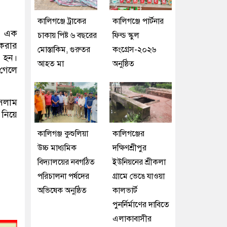
কালিগঞ্জে ট্রাকের
কালিগঞ্জে পার্টনার
ান এক
চাকায় পিষ্ট ৬ বছরের
ফিল্ড স্কুল
 করার
মোস্তাকিম, গুরুতর
কংগ্রেস-২০২৬
ট হন।
আহত মা
অনুষ্ঠিত
 গেলে
ইসলাম
 নিয়ে
কালিগঞ্জ কুশুলিয়া
কালিগঞ্জের
উচ্চ মাধ্যমিক
দক্ষিণশ্রীপুর
বিদ্যালয়ের নবগঠিত
ইউ‌নিয়‌নের শ্রীকলা
পরিচালনা পর্ষদের
গ্রা‌মে ভেঙে যাওয়া
অভিষেক অনুষ্ঠিত
কালভার্ট
পুনর্নির্মাণের দাবিতে
এলাকাবাসীর