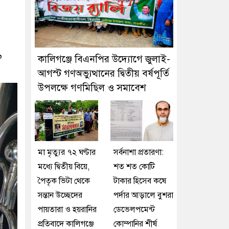
৬
কালিগঞ্জে বিএনপির উদ্যোগে জুলাই-
আগস্ট গণঅভ্যুত্থানের দ্বিতীয় বর্ষপূর্তি
উপলক্ষে গণমিছিল ও সমাবেশ
মা মৃত্যুর ৭২ ঘণ্টার
সর্বনাশা প্রতারণা:
মধ্যে দ্বিতীয় বিয়ে,
শত শত কোটি
পৈতৃক ভিটা থেকে
টাকার হিসেব কষে
সন্তান উচ্ছেদের
পর্দার আড়ালে বুশরা
পায়তারা ও হয়রানির
ডেভেলপমেন্ট
প্রতিবাদে কালিগঞ্জে
কোম্পানির শীর্ষ