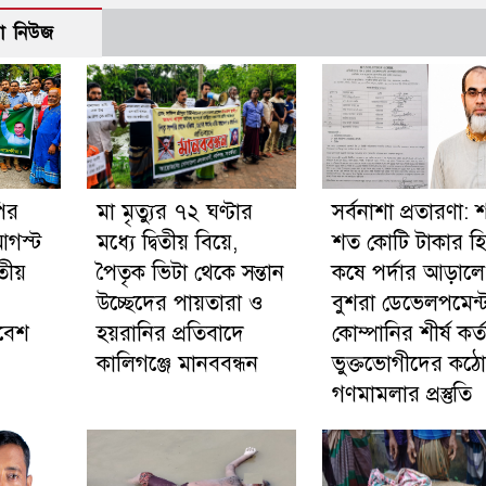
ো নিউজ
ির
মা মৃত্যুর ৭২ ঘণ্টার
সর্বনাশা প্রতারণা:
আগস্ট
মধ্যে দ্বিতীয় বিয়ে,
শত কোটি টাকার হ
িতীয়
পৈতৃক ভিটা থেকে সন্তান
কষে পর্দার আড়ালে
উচ্ছেদের পায়তারা ও
বুশরা ডেভেলপমেন্
বেশ
হয়রানির প্রতিবাদে
কোম্পানির শীর্ষ কর্ত
কালিগঞ্জে মানববন্ধন
ভুক্তভোগীদের কঠ
গণমামলার প্রস্তুতি