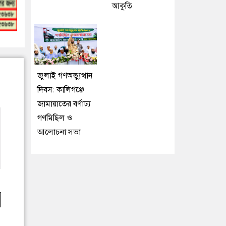
আকুতি
জুলাই গণঅভ্যুত্থান
দিবস: কালিগঞ্জে
জামায়াতের বর্ণাঢ্য
গণমিছিল ও
আলোচনা সভা