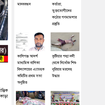
মানববন্ধন
কর্তারা,
ভুক্তভোগীদের
কঠোর গণমামলার
প্রস্তুতি
কালিগঞ্জ আদর্শ
কুষ্টিয়ার পদ্মা নদী
মাধ্যমিক বালিকা
থেকে নিখোঁজ শিশু
বিদ্যালয়ের এ্যাডহক
নুরিয়ার মরদেহ
কমিটির প্রথম সভা
উদ্ধার
অনুষ্ঠিত
ন্তিক
ইকাড়া