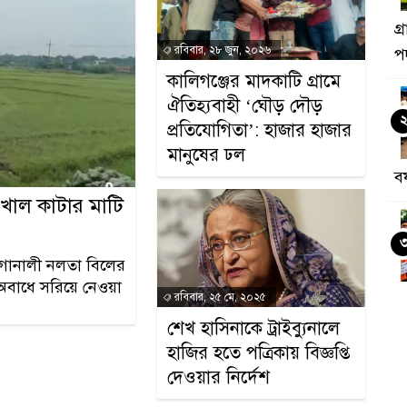
গ
রবিবার, ২৮ জুন, ২০২৬
পদ
কালিগঞ্জের মাদকা‌টি গ্রা‌মে
ঐতিহ্যবাহী ‘ঘৌড় দৌড়
প্রতিযোগিতা’: হাজার হাজার
মানুষের ঢল
ব
খাল কাটার মাটি
র গোনালী নলতা বিলের
 অবাধে সরিয়ে নেওয়া
প
রবিবার, ২৫ মে, ২০২৫
ম
শেখ হাসিনাকে ট্রাইব্যুনালে
হাজির হতে পত্রিকায় বিজ্ঞপ্তি
দেওয়ার নির্দেশ