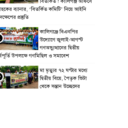
বিতর্কিত ! কালিগঞ্জ অফিসে
্রাহকের ব্যানার, ‘বিতর্কিত কমিটি’ নিয়ে আইনি
ক্ষেপের প্রস্তুতি
কালিগঞ্জে বিএনপির
২
উদ্যোগে জুলাই-আগস্ট
গণঅভ্যুত্থানের দ্বিতীয়
র্ষপূর্তি উপলক্ষে গণমিছিল ও সমাবেশ
মা মৃত্যুর ৭২ ঘণ্টার মধ্যে
৩
দ্বিতীয় বিয়ে, পৈতৃক ভিটা
থেকে সন্তান উচ্ছেদের
ায়তারা ও হয়রানির প্রতিবাদে কালিগঞ্জে
ানববন্ধন
সর্বনাশা প্রতারণা: শত শত
৪
কোটি টাকার হিসেব কষে