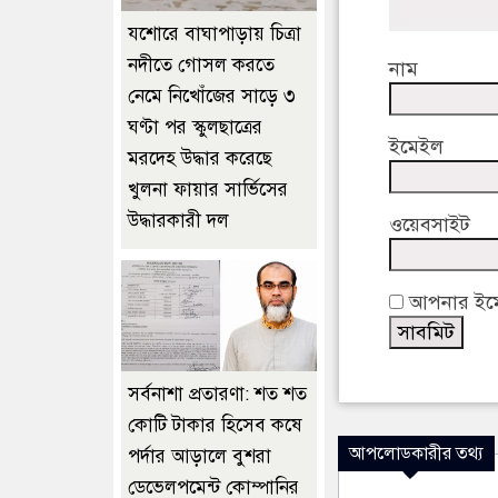
যশোরে বাঘাপাড়ায় চিত্রা
নদীতে গোসল করতে
নাম
নেমে নিখোঁজের সাড়ে ৩
ঘণ্টা পর স্কুলছাত্রের
ইমেইল
মরদেহ উদ্ধার করেছে
খুলনা ফায়ার সার্ভিসের
উদ্ধারকারী দল
ওয়েবসাইট
আপনার ইমেই
সর্বনাশা প্রতারণা: শত শত
কোটি টাকার হিসেব কষে
আপলোডকারীর তথ্য
পর্দার আড়ালে বুশরা
ডেভেলপমেন্ট কোম্পানির