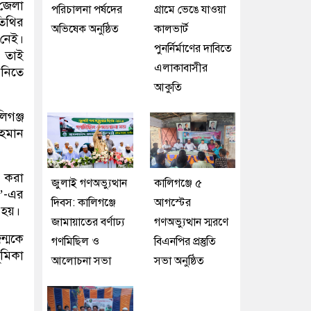
 জেলা
পরিচালনা পর্ষদের
গ্রা‌মে ভেঙে যাওয়া
তিথির
অভিষেক অনুষ্ঠিত
কালভার্ট
 নেই।
পুনর্নির্মাণের দাবিতে
। তাই
এলাকাবাসীর
 নিতে
আকুতি
িগঞ্জ
রহমান
ণ করা
জুলাই গণঅভ্যুত্থান
কালিগঞ্জে ৫
ন’-এর
দিবস: কালিগঞ্জে
আগস্টের
 হয়।
জামায়াতের বর্ণাঢ্য
গণঅভ্যুত্থান স্মরণে
ন্মকে
গণমিছিল ও
বিএনপির প্রস্তুতি
ূমিকা
আলোচনা সভা
সভা অনুষ্ঠিত