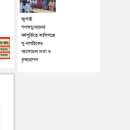
জুলাই
গণঅভ্যুত্থানের
বর্ষপূর্তিতে কালিগঞ্জে
সু-নাগরিকের
আলোচনা সভা ও
বৃক্ষরোপণ