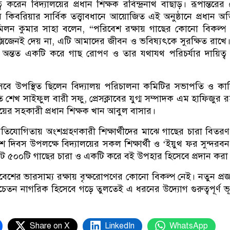
্ব করেন বিদ্যালয়ের প্রধান শিক্ষক রবিন্দ্রনাথ বাছাড়। রূপান্তরের
 কিবরিয়ার সার্বিক তত্ত্বাবধানে আয়োজিত এই অনুষ্ঠানে প্রধান অ
মিলন কুমার সাহা বলেন, “পরিবেশ রক্ষায় গাছের কোনো বিকল্প
্সিজেনই দেয় না, এটি আমাদের জীবন ও ভবিষ্যৎকে সুরক্ষিত রাখে
্থীকে অন্তত একটি করে গাছ রোপণ ও তার যথাযথ পরিচর্যার দায়িত্ব
েবে উপস্থিত ছিলেন বিদ্যালয় পরিচালনা কমিটির সভাপতি ও কাল
তি শেখ সাইফুল বারী সফু, প্রেসক্লাবের যুগ্ম সম্পাদক এম হাফিজুর 
য়ের সহকারী প্রধান শিক্ষক খান আবুল বাসার।
কন প্রতিযোগিতায় অংশগ্রহণকারী শিক্ষার্থীদের মাঝে গাছের চারা বিতর
 দিবস উপলক্ষে বিদ্যালয়ের সকল শিক্ষার্থী ও ‘ইয়ুথ ফর সুন্দরব
ট ৫০০টি গাছের চারা ও একটি করে বই উপহার হিসেবে প্রদান করা
বেশের ভারসাম্য রক্ষায় বৃক্ষরোপণের কোনো বিকল্প নেই। নতুন প্রজ
চেতন নাগরিক হিসেবে গড়ে তুলতেই এ ধরনের উদ্যোগ গুরুত্বপূর্ণ ভ
Share on X
LinkedIn
WhatsApp