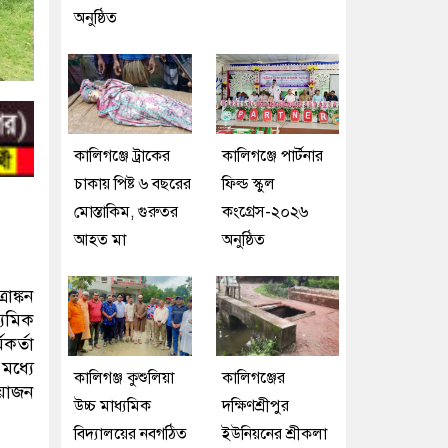
অনুষ্ঠিত
কালিগঞ্জে ট্রাকের
কালিগঞ্জে পার্টনার
চাকায় পিষ্ট ৬ বছরের
ফিল্ড স্কুল
মোস্তাকিম, গুরুতর
কংগ্রেস-২০২৬
আহত মা
অনুষ্ঠিত
াঙ্কন
্যমিক
কর্তা
মধ্যে
কালিগঞ্জ কুশুলিয়া
কালিগঞ্জের
আয়োজন
উচ্চ মাধ্যমিক
দক্ষিণশ্রীপুর
বিদ্যালয়ের নবগঠিত
ইউ‌নিয়‌নের শ্রীকলা