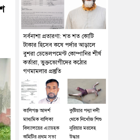
েশ
সর্বনাশা প্রতারণা: শত শত কোটি
টাকার হিসেব কষে পর্দার আড়ালে
বুশরা ডেভেলপমেন্ট কোম্পানির শীর্ষ
কর্তারা, ভুক্তভোগীদের কঠোর
গণমামলার প্রস্তুতি
কালিগঞ্জ আদর্শ
কুষ্টিয়ার পদ্মা নদী
মাধ্যমিক বালিকা
থেকে নিখোঁজ শিশু
বিদ্যালয়ের এ্যাডহক
নুরিয়ার মরদেহ
কমিটির প্রথম সভা
উদ্ধার