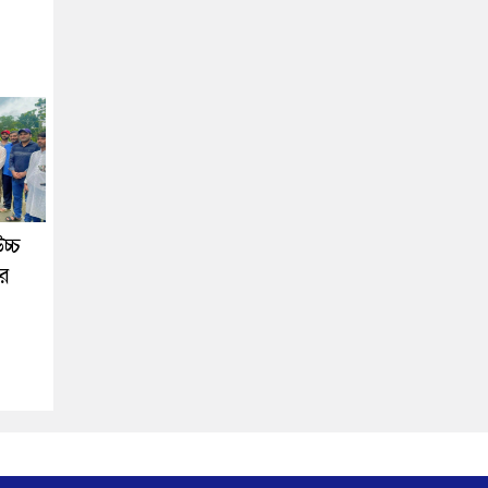
চ্চ
ের