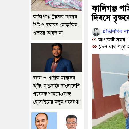
কালিগঞ্জ পা
দিবসে বৃক্
কালিগঞ্জে ট্রাকের চাকায়
পিষ্ট ৬ বছরের মোস্তাকিম,
প্রতিনিধির ন
গুরুতর আহত মা
আপডেট সময় : ০
১৮৪ বার পড়া 
বন্যা ও প্রান্তিক মানুষের
ঝুঁকি: যুক্তরাষ্ট্রে বাংলাদেশি
গবেষক শাহনেওয়াজ
হোসাইনের নতুন গবেষণা