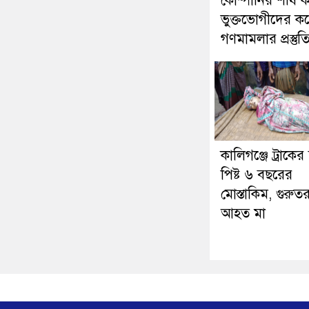
কোম্পানির শীর্ষ কর
ভুক্তভোগীদের ক
গণমামলার প্রস্তুত
কালিগঞ্জে ট্রাকের
পিষ্ট ৬ বছরের
মোস্তাকিম, গুরুত
আহত মা