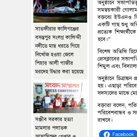
অনুষ্ঠানে সভাপতিত
সমন্বয়কারী গোলাম
বক্তব্যে ইউএনও 
একটি গাছ শুধু অক
সাতক্ষীরার কালিগঞ্জের
প্রত্যেক শিক্ষার
বসন্তপুর সংলগ্ন কালিন্দী
হবে।”
নদীতে মাছ ধরতে গিয়ে
বিশেষ অতিথি হিস
নিখোঁজ হওয়া জেলে
প্রেসক্লাবের সভাপ
পিয়ার আলী গাজীর
শিমুল এবং বিদ্যাল
মরদেহ উদ্ধার করা হয়েছে
অনুষ্ঠানে চিত্রাঙ্
হয়। এছাড়া পরিবেশ
সদস্যদের মাঝে মো
বক্তারা বলেন, পরি
পরিবেশবান্ধব ও স
‎সঞ্জীব সরকার হত্যা
রাখবে।
মামলার পলাতক
Facebook
আসামিদের গ্রেপ্তার ও