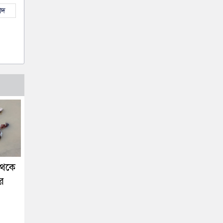
াদ
 থেকে
ার