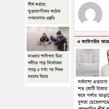
শীর্ষ কর্তারা,
ভুক্তভোগীদের কঠোর
গণমামলার প্রস্তুতি
এ ক্যাটাগরির আর
মাগুরার শালিখায় চিত্রা
নদীতে পড়ে নিখোঁজের
সাড়ে ৫ ঘণ্টা পর শিশুর
মরদেহ উদ্ধার
সর্বনাশা প্রতারণা
শত কোটি টাকার 
কষে পর্দার আড়া
বুশরা ডেভেলপমেন