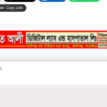
Copy Link
য