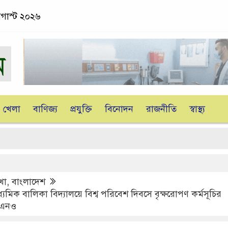
 অগাস্ট ২০২৬
খেলা
বাণিজ্য
প্রযুক্তি
বিনোদন
রাজনীতি
স্বাস্থ্য
খা
,
বাংলাদেশ
্যমিক বালিকা বিদ্যালয়ে বিশ্ব পরিবেশ দিবসে বৃক্ষরোপণ কর্মসূচির
উএনও