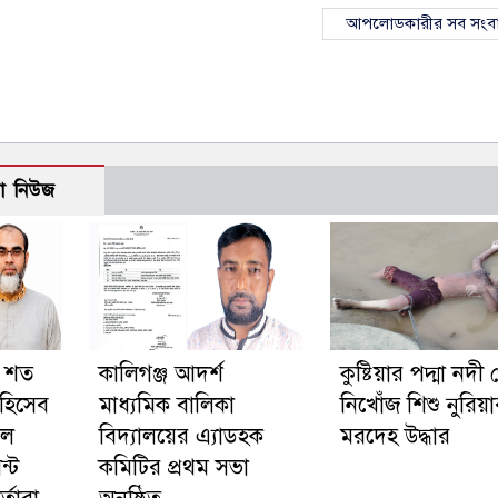
আপলোডকারীর সব সংব
ো নিউজ
: শত
কালিগঞ্জ আদর্শ
কুষ্টিয়ার পদ্মা নদী
হিসেব
মাধ্যমিক বালিকা
নিখোঁজ শিশু নুরিয়
লে
বিদ্যালয়ের এ্যাডহক
মরদেহ উদ্ধার
্ট
কমিটির প্রথম সভা