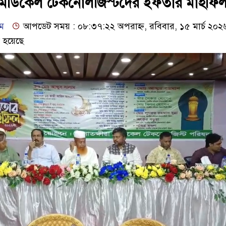
 মেডিকেল টেকনোলজিস্টদের ইফতার মাহফি
াম
আপডেট সময় : ০৮:৩৭:২২ অপরাহ্ণ, রবিবার, ১৫ মার্চ ২০২
 হয়েছে