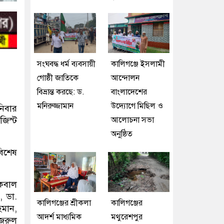
সংঘবদ্ধ ধর্ম ব্যবসায়ী
কালিগঞ্জে ইসলামী
গোষ্ঠী জাতিকে
আন্দোলন
বিভ্রান্ত করছে: ড.
বাংলাদেশের
মনিরুজ্জামান
উদ্যোগে মিছিল ও
নিবার
আলোচনা সভা
জিস্ট
অনুষ্ঠিত
বিশেষ
ইকবাল
, ডা.
কালিগঞ্জের শ্রীকলা
কালিগঞ্জের
হমান,
আদর্শ মাধ্যমিক
মথুরেশপুর
নজরুল