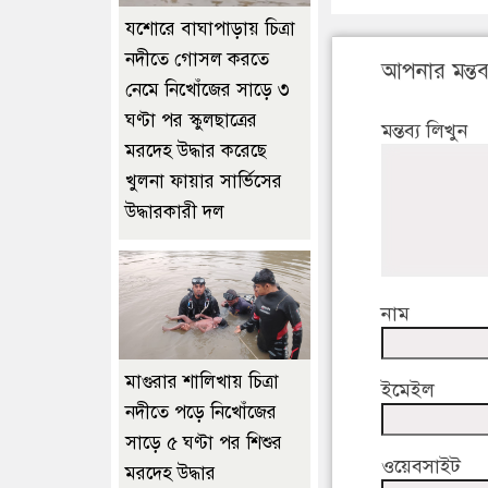
যশোরে বাঘাপাড়ায় চিত্রা
নদীতে গোসল করতে
আপনার মন্তব্
নেমে নিখোঁজের সাড়ে ৩
ঘণ্টা পর স্কুলছাত্রের
মন্তব্য লিখুন
মরদেহ উদ্ধার করেছে
খুলনা ফায়ার সার্ভিসের
উদ্ধারকারী দল
নাম
মাগুরার শালিখায় চিত্রা
ইমেইল
নদীতে পড়ে নিখোঁজের
সাড়ে ৫ ঘণ্টা পর শিশুর
ওয়েবসাইট
মরদেহ উদ্ধার