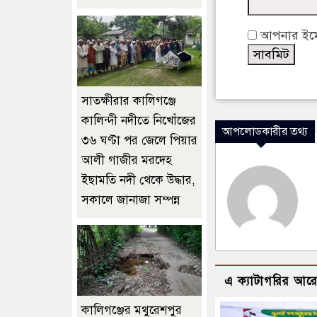
আপনার ইমেই
সাতক্ষীরার কালিগঞ্জে
কালিন্দী নদীতে নিখোঁজের
আপলোডকারীর তথ্য
৩৬ ঘণ্টা পর জেলে পিয়ার
আলী গাজীর মরদেহ
ইছাম‌তি নদী থে‌কে উদ্ধার,
সকালে জানাজা সম্পন্ন
এ ক্যাটাগরির আর
কালিগঞ্জের মথুরেশপুর