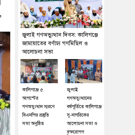
ল
৬
জুলাই গণঅভ্যুত্থান দিবস: কালিগঞ্জে
জামায়াতের বর্ণাঢ্য গণমিছিল ও
আলোচনা সভা
কালিগঞ্জে ৫
জুলাই
আগস্টের
গণঅভ্যুত্থানের
গণঅভ্যুত্থান স্মরণে
বর্ষপূর্তিতে কালিগঞ্জে
বিএনপির প্রস্তুতি
সু-নাগরিকের
সভা অনুষ্ঠিত
আলোচনা সভা ও
বৃক্ষরোপণ