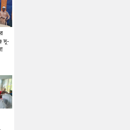
ের
ে সু-
া