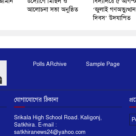
্জামান
উদ্যোগে মিছিল ও
বিদ্যালয়ে ৫ আগস্
আলোচনা সভা অনুষ্ঠিত
‘জুলাই গণঅভ্যুত্থান
দিবস’ উদযাপিত
Polls ARchive
Sample Page
যোগাযোগের ঠিকানা
প্
li
Srikala High School Road. Kaligonj,
P
Satkhira. E-mail :
satkhiranews24@yahoo.com