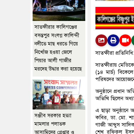
সাতক্ষীরার কালিগঞ্জের
বসন্তপুর সংলগ্ন কালিন্দী
নদীতে মাছ ধরতে গিয়ে
নিখোঁজ হওয়া জেলে
সাতক্ষীরা প্রতিনিধি
পিয়ার আলী গাজীর
সাতক্ষীরায় মেডিক
মরদেহ উদ্ধার করা হয়েছে
(১৪ মার্চ) বিকে
পরিষদের আয়োজনে 
অনুষ্ঠানে প্রধান 
অতিথি ছিলেন অধ্
এ ছাড়া অনুষ্ঠানে
‎সঞ্জীব সরকার হত্যা
কবির, ডা. মো. শা
মামলার পলাতক
গাজী আব্দুস সাদি
শেখ রফিকুল ইসলা
আসামিদের গ্রেপ্তার ও