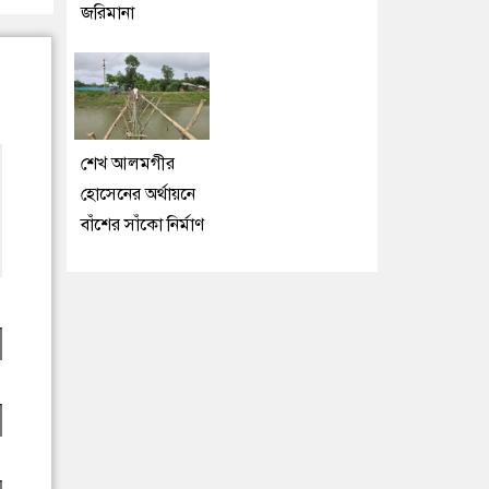
জরিমানা
শেখ আলমগীর
হোসেনের অর্থায়নে
বাঁশের সাঁকো নির্মাণ