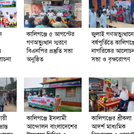
ন
কালিগঞ্জে ৫ আগস্টের
জুলাই গণঅভ্যুত্থান
গণঅভ্যুত্থান স্মরণে
বর্ষপূর্তিতে কালিগঞ্জ
য
বিএনপির প্রস্তুতি সভা
নাগরিকের আলোচন
োচনা
অনুষ্ঠিত
সভা ও বৃক্ষরোপণ
সায়ী
কালিগঞ্জে ইসলামী
কালিগঞ্জের শ্রীকলা
ান্ত
আন্দোলন বাংলাদেশের
আদর্শ মাধ্যমিক