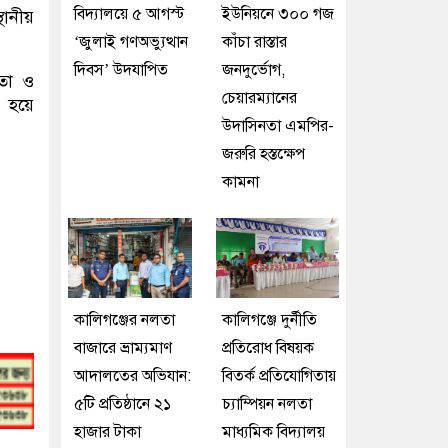
বিদ্যালয়ে ৫ আগস্ট
ইউনিয়নে ৩০০ গজ
ানীয়
‘জুলাই গণঅভ্যুত্থান
কাঁচা রাস্তার
দিবস’ উদযাপিত
জনদুর্ভোগ,
িতা ও
চেয়ারম্যানের
ধ হয়ে
উদাসিনতা এমপির-
জরুরি হস্তক্ষেপ
কামনা
কালিগঞ্জের নলতা
কালিগঞ্জে দুর্নীতি
বাজারে ভ্রাম্যমাণ
প্রতিরোধ বিষয়ক
আদালতের অভিযান:
বিতর্ক প্রতিযোগিতায়
৫টি প্রতিষ্ঠানে ২১
চ্যাম্পিয়ন নলতা
হাজার টাকা
মাধ্যমিক বিদ্যালয়