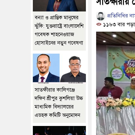
সাতক্ষীরায়
প্রতিনিধির ন
বন্যা ও প্রান্তিক মানুষের
১১৬৩ বার পড়া
ঝুঁকি: যুক্তরাষ্ট্রে বাংলাদেশি
গবেষক শাহনেওয়াজ
হোসাইনের নতুন গবেষণা
সাতক্ষীরার কালিগঞ্জে
দক্ষিণ শ্রীপুর কুশলিয়া উচ্চ
মাধ্যমিক বিদ্যালয়ের
এডহক কমিটি অনুমোদন