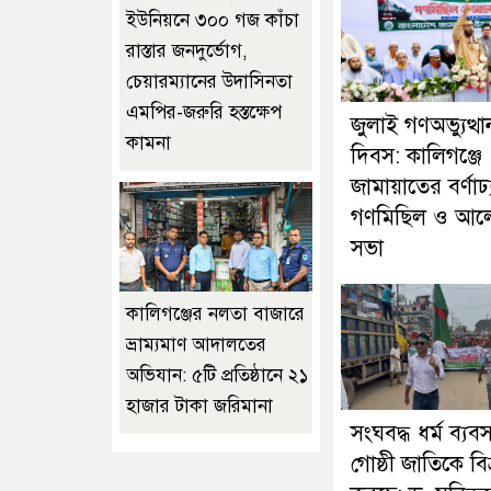
ইউনিয়নে ৩০০ গজ কাঁচা
রাস্তার জনদুর্ভোগ,
চেয়ারম্যানের উদাসিনতা
এমপির-জরুরি হস্তক্ষেপ
জুলাই গণঅভ্যুত্থা
কামনা
দিবস: কালিগঞ্জে
জামায়াতের বর্ণাঢ্
গণমিছিল ও আল
সভা
কালিগঞ্জের নলতা বাজারে
ভ্রাম্যমাণ আদালতের
অভিযান: ৫টি প্রতিষ্ঠানে ২১
হাজার টাকা জরিমানা
সংঘবদ্ধ ধর্ম ব্যব
গোষ্ঠী জাতিকে বিভ্র