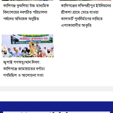
কালিগঞ্জ কুশুলিয়া উচ্চ মাধ্যমিক
কালিগঞ্জের দক্ষিণশ্রীপুর ইউ‌নিয়‌নের
বিদ্যালয়ের নবগঠিত পরিচালনা
শ্রীকলা গ্রা‌মে ভেঙে যাওয়া
পর্ষদের অভিষেক অনুষ্ঠিত
কালভার্ট পুনর্নির্মাণের দাবিতে
এলাকাবাসীর আকুতি
জুলাই গণঅভ্যুত্থান দিবস:
কালিগঞ্জে জামায়াতের বর্ণাঢ্য
গণমিছিল ও আলোচনা সভা