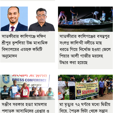
সাতক্ষীরার কালিগঞ্জে দক্ষিণ
সাতক্ষীরার কালিগঞ্জের বসন্তপুর
শ্রীপুর কুশলিয়া উচ্চ মাধ্যমিক
সংলগ্ন কালিন্দী নদীতে মাছ
বিদ্যালয়ের এডহক কমিটি
ধরতে গিয়ে নিখোঁজ হওয়া জেলে
অনুমোদন
পিয়ার আলী গাজীর মরদেহ
উদ্ধার করা হয়েছে
‎সঞ্জীব সরকার হত্যা মামলার
মা মৃত্যুর ৭২ ঘণ্টার মধ্যে দ্বিতীয়
পলাতক আসামিদের গ্রেপ্তার ও
বিয়ে, পৈতৃক ভিটা থেকে সন্তান