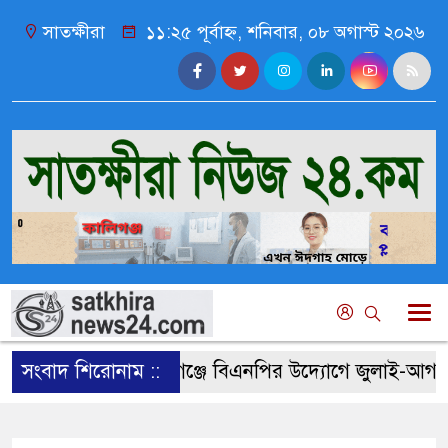
সাতক্ষীরা
১১:২৫ পূর্বাহ্ন, শনিবার, ০৮ অগাস্ট ২০২৬
সংবাদ শিরোনাম ::
কালিগঞ্জে বিএনপির উদ্যোগে জুলাই-আগস্ট গণঅভ্যু