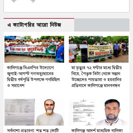
এ ক্যাটাগরির আরো নিউজ
কালিগঞ্জে বিএনপির উদ্যোগে
মা মৃত্যুর ৭২ ঘণ্টার মধ্যে দ্বিতীয়
জুলাই-আগস্ট গণঅভ্যুত্থানের
বিয়ে, পৈতৃক ভিটা থেকে সন্তান
দ্বিতীয় বর্ষপূর্তি উপলক্ষে গণমিছিল
উচ্ছেদের পায়তারা ও হয়রানির
ও সমাবেশ
প্রতিবাদে কালিগঞ্জে মানববন্ধন
সর্বনাশা প্রতারণা: শত শত কোটি
কালিগঞ্জ আদর্শ মাধ্যমিক বালিকা