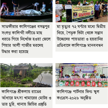
সাতক্ষীরার কালিগঞ্জের বসন্তপুর
মা মৃত্যুর ৭২ ঘণ্টার মধ্যে দ্বিতীয়
সংলগ্ন কালিন্দী নদীতে মাছ
বিয়ে, পৈতৃক ভিটা থেকে সন্তান
ধরতে গিয়ে নিখোঁজ হওয়া জেলে
উচ্ছেদের পায়তারা ও হয়রানির
পিয়ার আলী গাজীর মরদেহ
প্রতিবাদে কালিগঞ্জে মানববন্ধন
উদ্ধার করা হয়েছে
কালিগঞ্জে শ্রীকলায় রাতের
কালিগঞ্জে পার্টনার ফিল্ড স্কুল
আঁধারে মৎস্য খামারের মোটর ও
কংগ্রেস-২০২৬ অনুষ্ঠিত
তার চুরি, থানায় জিডির প্রস্তুতি