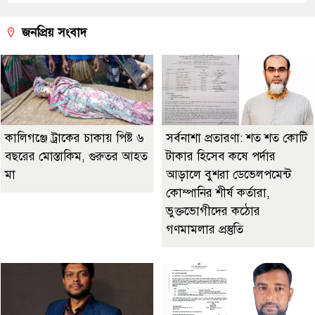
জনপ্রিয় সংবাদ
কালিগঞ্জে ট্রাকের চাকায় পিষ্ট ৬
সর্বনাশা প্রতারণা: শত শত কোটি
বছরের মোস্তাকিম, গুরুতর আহত
টাকার হিসেব কষে পর্দার
মা
আড়ালে বুশরা ডেভেলপমেন্ট
কোম্পানির শীর্ষ কর্তারা,
ভুক্তভোগীদের কঠোর
গণমামলার প্রস্তুতি