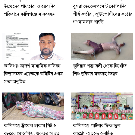
উচ্ছেদের পায়তারা ও হয়রানির
বুশরা ডেভেলপমেন্ট কোম্পানির
প্রতিবাদে কালিগঞ্জে মানববন্ধন
শীর্ষ কর্তারা, ভুক্তভোগীদের কঠোর
গণমামলার প্রস্তুতি
কালিগঞ্জ আদর্শ মাধ্যমিক বালিকা
কুষ্টিয়ার পদ্মা নদী থেকে নিখোঁজ
বিদ্যালয়ের এ্যাডহক কমিটির প্রথম
শিশু নুরিয়ার মরদেহ উদ্ধার
সভা অনুষ্ঠিত
কালিগঞ্জে ট্রাকের চাকায় পিষ্ট ৬
কালিগঞ্জে পার্টনার ফিল্ড স্কুল
বছরের মোস্তাকিম, গুরুতর আহত
কংগ্রেস-২০২৬ অনুষ্ঠিত