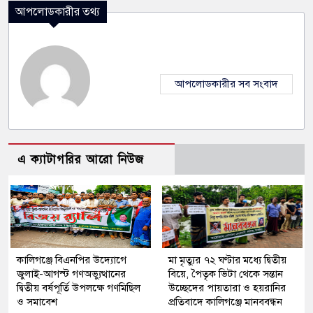
আপলোডকারীর তথ্য
আপলোডকারীর সব সংবাদ
এ ক্যাটাগরির আরো নিউজ
কালিগঞ্জে বিএনপির উদ্যোগে
মা মৃত্যুর ৭২ ঘণ্টার মধ্যে দ্বিতীয়
জুলাই-আগস্ট গণঅভ্যুত্থানের
বিয়ে, পৈতৃক ভিটা থেকে সন্তান
দ্বিতীয় বর্ষপূর্তি উপলক্ষে গণমিছিল
উচ্ছেদের পায়তারা ও হয়রানির
ও সমাবেশ
প্রতিবাদে কালিগঞ্জে মানববন্ধন