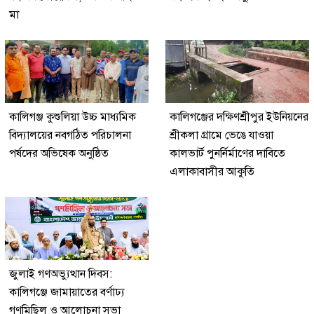
মা
কালিগঞ্জ কুশুলিয়া উচ্চ মাধ্যমিক
কালিগঞ্জের দক্ষিণশ্রীপুর ইউ‌নিয়‌নের
বিদ্যালয়ের নবগঠিত পরিচালনা
শ্রীকলা গ্রা‌মে ভেঙে যাওয়া
পর্ষদের অভিষেক অনুষ্ঠিত
কালভার্ট পুনর্নির্মাণের দাবিতে
এলাকাবাসীর আকুতি
জুলাই গণঅভ্যুত্থান দিবস:
কালিগঞ্জে জামায়াতের বর্ণাঢ্য
গণমিছিল ও আলোচনা সভা