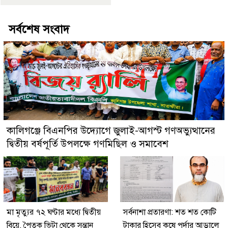
সর্বশেষ সংবাদ
কালিগঞ্জে বিএনপির উদ্যোগে জুলাই-আগস্ট গণঅভ্যুত্থানের
দ্বিতীয় বর্ষপূর্তি উপলক্ষে গণমিছিল ও সমাবেশ
মা মৃত্যুর ৭২ ঘণ্টার মধ্যে দ্বিতীয়
সর্বনাশা প্রতারণা: শত শত কোটি
বিয়ে, পৈতৃক ভিটা থেকে সন্তান
টাকার হিসেব কষে পর্দার আড়ালে