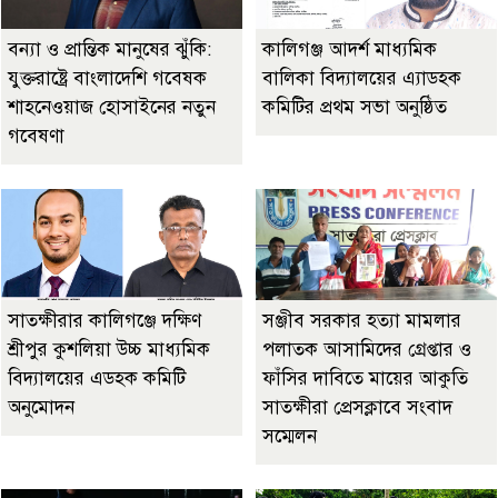
বন্যা ও প্রান্তিক মানুষের ঝুঁকি:
কালিগঞ্জ আদর্শ মাধ্যমিক
যুক্তরাষ্ট্রে বাংলাদেশি গবেষক
বালিকা বিদ্যালয়ের এ্যাডহক
শাহনেওয়াজ হোসাইনের নতুন
কমিটির প্রথম সভা অনুষ্ঠিত
গবেষণা
সাতক্ষীরার কালিগঞ্জে দক্ষিণ
‎সঞ্জীব সরকার হত্যা মামলার
শ্রীপুর কুশলিয়া উচ্চ মাধ্যমিক
পলাতক আসামিদের গ্রেপ্তার ও
বিদ্যালয়ের এডহক কমিটি
ফাঁসির দাবিতে মায়ের আকুতি
অনুমোদন
সাতক্ষীরা প্রেসক্লাবে সংবাদ
সম্মেলন