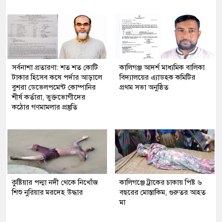
সর্বনাশা প্রতারণা: শত শত কোটি
কালিগঞ্জ আদর্শ মাধ্যমিক বালিকা
টাকার হিসেব কষে পর্দার আড়ালে
বিদ্যালয়ের এ্যাডহক কমিটির
বুশরা ডেভেলপমেন্ট কোম্পানির
প্রথম সভা অনুষ্ঠিত
শীর্ষ কর্তারা, ভুক্তভোগীদের
কঠোর গণমামলার প্রস্তুতি
কুষ্টিয়ার পদ্মা নদী থেকে নিখোঁজ
কালিগঞ্জে ট্রাকের চাকায় পিষ্ট ৬
শিশু নুরিয়ার মরদেহ উদ্ধার
বছরের মোস্তাকিম, গুরুতর আহত
মা