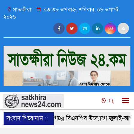
সাতক্ষীরা
০৩:৩৮ অপরাহ্ন, শনিবার, ০৮ অগাস্ট
২০২৬
সংবাদ শিরোনাম ::
কালিগঞ্জে বিএনপির উদ্যোগে জুলাই-আগস্ট গণঅভ্য