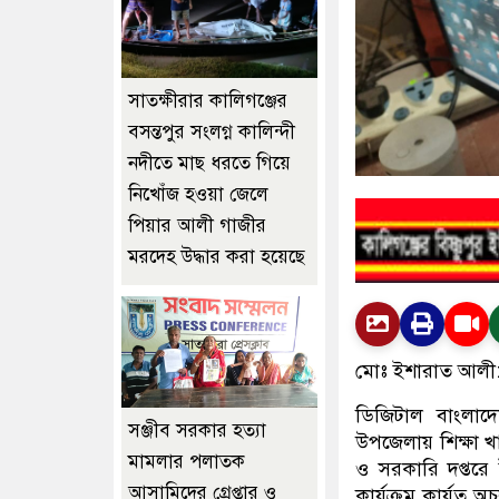
সাতক্ষীরার কালিগঞ্জের
বসন্তপুর সংলগ্ন কালিন্দী
নদীতে মাছ ধরতে গিয়ে
নিখোঁজ হওয়া জেলে
পিয়ার আলী গাজীর
মরদেহ উদ্ধার করা হয়েছে
মোঃ ইশারাত আলী
ডিজিটাল বাংলাদে
‎সঞ্জীব সরকার হত্যা
উপজেলায় শিক্ষা খা
মামলার পলাতক
ও সরকারি দপ্তরে 
আসামিদের গ্রেপ্তার ও
কার্যক্রম কার্যত