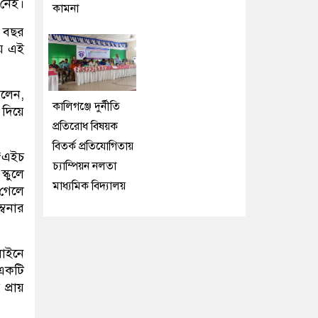
 নেই।
কামনা
ি বছর
ায় এই
বলেন,
কালিগঞ্জে দুর্নীতি
 দিয়ে
প্রতিরোধ বিষয়ক
বিতর্ক প্রতিযোগিতায়
 “এইচ
চ্যাম্পিয়ন নলতা
্কুলে
মাধ্যমিক বিদ্যালয়
 গেলে
্বনার
লাইনে
একটি
প্রায়