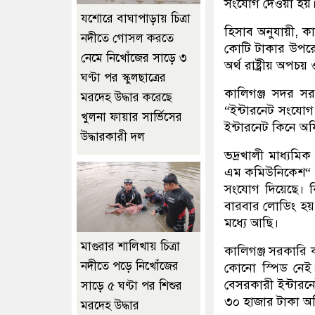
সংযোগ দেওয়া হয়।
যশোরে বাঘাপাড়ায় চিত্রা
হিসাব অনুযায়ী, কা
নদীতে গোসল করতে
কোটি টাকার উপরে 
নেমে নিখোঁজের সাড়ে ৩
অর্থ রাষ্ট্রীয় অপচয়
ঘণ্টা পর স্কুলছাত্রের
কালিগঞ্জ সদর সর
মরদেহ উদ্ধার করেছে
“ইন্টারনেট সংযোগ
খুলনা ফায়ার সার্ভিসের
ইন্টারনেট কিনে 
উদ্ধারকারী দল
ভদ্রখালী মাধ্যমি
এম কমিউনিকেশ“ (H
সংযোগ দিয়েছে। ক
বারবার লোডিং হয়,
মধ্যে আছি।
মাগুরার শালিখায় চিত্রা
কালিগঞ্জ সরকারি ক
নদীতে পড়ে নিখোঁজের
কোনো স্পিড নেই
বেসরকারী ইন্টারনে
সাড়ে ৫ ঘণ্টা পর শিশুর
৩০ হাজার টাকা অত
মরদেহ উদ্ধার