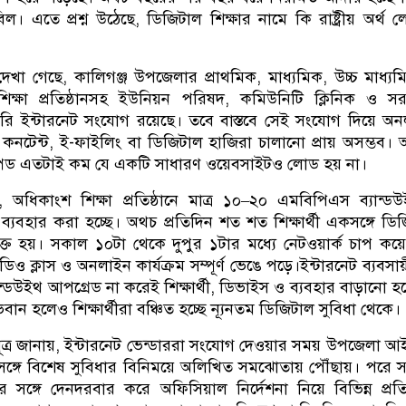
বিল। এতে প্রশ্ন উঠেছে, ডিজিটাল শিক্ষার নামে কি রাষ্ট্রীয় অর্থ 
 দেখা গেছে, কালিগঞ্জ উপজেলার প্রাথমিক, মাধ্যমিক, উচ্চ মাধ্য
র শিক্ষা প্রতিষ্ঠানসহ ইউনিয়ন পরিষদ, কমিউনিটি ক্লিনিক ও স
ারি ইন্টারনেট সংযোগ রয়েছে। তবে বাস্তবে সেই সংযোগ দিয়ে অ
য়া কনটেন্ট, ই-ফাইলিং বা ডিজিটাল হাজিরা চালানো প্রায় অসম্ভব।
েট স্পিড এতটাই কম যে একটি সাধারণ ওয়েবসাইটও লোড হয় না।
অধিকাংশ শিক্ষা প্রতিষ্ঠানে মাত্র ১০–২০ এমবিপিএস ব্যান্ড
 ব্যবহার করা হচ্ছে। অথচ প্রতিদিন শত শত শিক্ষার্থী একসঙ্গে ডি
্মে যুক্ত হয়। সকাল ১০টা থেকে দুপুর ১টার মধ্যে নেটওয়ার্ক চাপ কয়
িও ক্লাস ও অনলাইন কার্যক্রম সম্পূর্ণ ভেঙে পড়ে।ইন্টারনেট ব্যবসা
্ডউইথ আপগ্রেড না করেই শিক্ষার্থী, ডিভাইস ও ব্যবহার বাড়ানো হ
ান হলেও শিক্ষার্থীরা বঞ্চিত হচ্ছে ন্যূনতম ডিজিটাল সুবিধা থেকে।
 সূত্র জানায়, ইন্টারনেট ভেন্ডাররা সংযোগ দেওয়ার সময় উপজেলা আ
 সঙ্গে বিশেষ সুবিধার বিনিময়ে অলিখিত সমঝোতায় পৌঁছায়। পরে সংশ্
দের সঙ্গে দেনদরবার করে অফিসিয়াল নির্দেশনা নিয়ে বিভিন্ন প্রতিষ