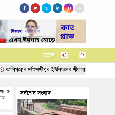
সব
জের দক্ষিণশ্রীপুর ইউ‌নিয়‌নের শ্রীকলা গ্রা‌মে ভেঙে যাওয়া কালভ
েলা
সর্বশেষ সংবাদ
ামে