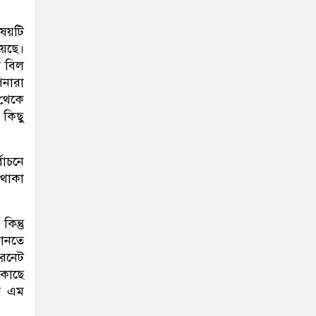
ষয়টি
য়েছে।
া বিল
পনারা
 থেকে
 কিছু
বাচনে
 থাকা
িন্তু
জানতে
ারনেট
 কাছে
চ এম