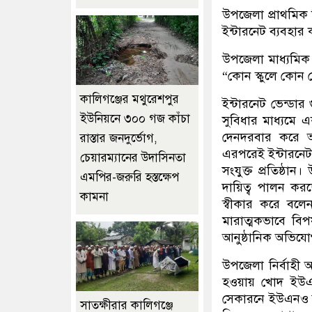
উপজেলা প্রাথমিক শ
ইন্টারনেট ব্যবহা
উপজেলা মাধ্যমিক
“কোন স্কুলে কোন ভ
কালিগঞ্জের মথুরেশপুর
ইন্টারনেট ভেন্ড
ইউনিয়নে ৩০০ গজ কাঁচা
সুবিধার মাধ্যমে এ
দেনদরবার করে অফি
রাস্তার জনদুর্ভোগ,
এরপরেই ইন্টারনেট 
চেয়ারম্যানের উদাসিনতা
সংযুক্ত প্রতিষ্ঠ
এমপির-জরুরি হস্তক্ষেপ
দায়িত্ব পালন কর
কামনা
স্বীকার করে বল
মারাত্মকভাবে বি
আনুষ্ঠানিক অভিযোগ
উপজেলা নির্বাহী অফ
হওয়ায় খোদ ইউএন
সেকারনে ইউএনও স
সাতক্ষীরার কালিগঞ্জে