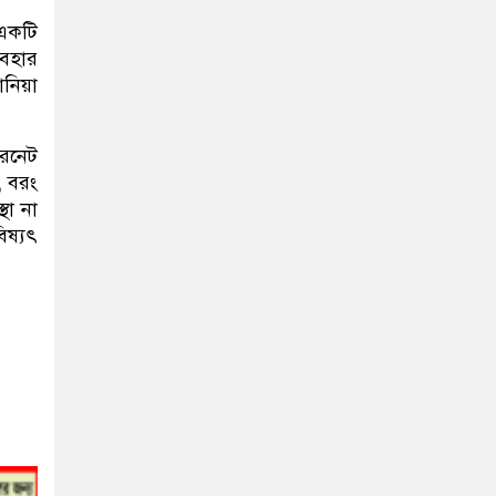
 একটি
যবহার
নিয়া
ারনেট
য়, বরং
থা না
িষ্যৎ