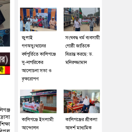
জুলাই
সংঘবদ্ধ ধর্ম ব্যবসায়ী
গণঅভ্যুত্থানের
গোষ্ঠী জাতিকে
বর্ষপূর্তিতে কালিগঞ্জে
বিভ্রান্ত করছে: ড.
সু-নাগরিকের
মনিরুজ্জামান
আলোচনা সভা ও
বৃক্ষরোপণ
িগঞ্জ
্রাসা
কালিগঞ্জে ইসলামী
কালিগঞ্জের শ্রীকলা
িক্ষা
আন্দোলন
আদর্শ মাধ্যমিক
বিপুল