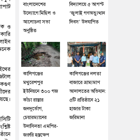
বাংলাদেশের
বিদ্যালয়ে ৫ আগস্ট
লোপাট
উদ্যোগে মিছিল ও
‘জুলাই গণঅভ্যুত্থান
আলোচনা সভা
দিবস’ উদযাপিত
মিক ও
অনুষ্ঠিত
রকারি
নলাইন
 অনেক
উইথের
কালিগঞ্জের
কালিগঞ্জের নলতা
জিটাল
মথুরেশপুর
বাজারে ভ্রাম্যমাণ
েকগুণ
য়ীদের
ইউনিয়নে ৩০০ গজ
আদালতের অভিযান:
য়েছে।
কাঁচা রাস্তার
৫টি প্রতিষ্ঠানে ২১
জনদুর্ভোগ,
হাজার টাকা
চেয়ারম্যানের
জরিমানা
ইসিটি
লিষ্ট
উদাসিনতা এমপির-
্ঠানে
জরুরি হস্তক্ষেপ