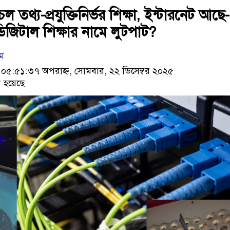
ল তথ্য-প্রযুক্তিনির্ভর শিক্ষা, ইন্টারনেট আছে-
ডিজিটাল শিক্ষার নামে লুটপাট?
াম
৫:৫১:৩৭ অপরাহ্ণ, সোমবার, ২২ ডিসেম্বর ২০২৫
 হয়েছে