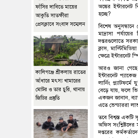
অঙ্কের ইন্টারনেট 
ফাঁসির দাবিতে মায়ের
হচ্ছে?
আকুতি সাতক্ষীরা
প্রেসক্লাবে সংবাদ সম্মেলন
বিশেষ অনুসন্ধানে
মাদ্রাসা পর্যায়ে
দপ্তরগুলোতে সরক
ক্লাস, মাল্টিমিডি
ক্ষেত্রে ইন্টারন
আরও জানা গেছে, 
কালিগঞ্জে শ্রীকলায় রাতের
ইন্টারনেট প্যাকেজ
আঁধারে মৎস্য খামারের
লার্নিং প্ল্যাটফর
মোটর ও তার চুরি, থানায়
বেড়ে যায়, ফলে ভিড
একজন জানান, ব্যান
জিডির প্রস্তুতি
এতে ভেন্ডাররা লাভব
তবে বিশ্বস্ত একটি
অফিস সংশ্লিষ্টদের
দপ্তরের কর্মকর্তা