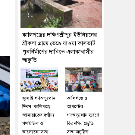
কালিগঞ্জের দক্ষিণশ্রীপুর ইউ‌নিয়‌নের
শ্রীকলা গ্রা‌মে ভেঙে যাওয়া কালভার্ট
পুনর্নির্মাণের দাবিতে এলাকাবাসীর
আকুতি
জুলাই গণঅভ্যুত্থান
কালিগঞ্জে ৫
দিবস: কালিগঞ্জে
আগস্টের
জামায়াতের বর্ণাঢ্য
গণঅভ্যুত্থান স্মরণে
গণমিছিল ও
বিএনপির প্রস্তুতি
আলোচনা সভা
সভা অনুষ্ঠিত