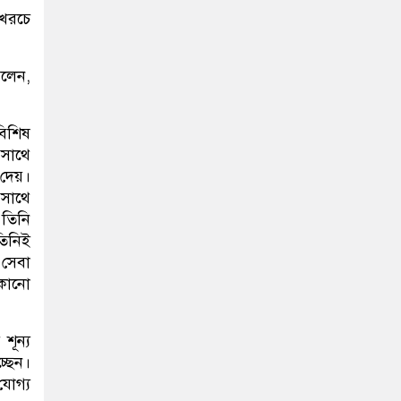
 খরচে
বলেন,
বিশিষ
 সাথে
 দেয়।
 সাথে
 তিনি
তিনিই
সেবা
 কোনো
শূন্য
ছেন।
যোগ্য