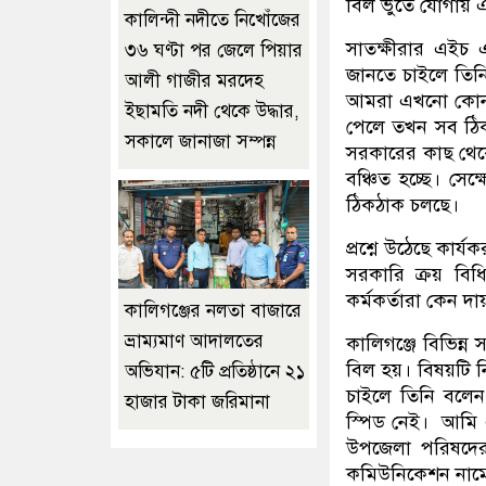
বিল ভুতে যোগায় এম
কালিন্দী নদীতে নিখোঁজের
সাতক্ষীরার এইচ
৩৬ ঘণ্টা পর জেলে পিয়ার
জানতে চাইলে তিনি
আলী গাজীর মরদেহ
আমরা এখনো কোন ব
ইছাম‌তি নদী থে‌কে উদ্ধার,
পেলে তখন সব ঠিক 
সকালে জানাজা সম্পন্ন
সরকারের কাছ থেকে 
বঞ্চিত হচ্ছে। সে
ঠিকঠাক চলছে।
প্রশ্নে উঠেছে কার্
সরকারি ক্রয় বিধি
কর্মকর্তারা কেন দ
কালিগঞ্জের নলতা বাজারে
ভ্রাম্যমাণ আদালতের
কালিগঞ্জে বিভিন্ন 
বিল হয়। বিষয়টি ন
অভিযান: ৫টি প্রতিষ্ঠানে ২১
চাইলে তিনি বলেন
হাজার টাকা জরিমানা
স্পিড নেই। আমি 
উপজেলা পরিষদের
কমিউনিকেশন নামে 